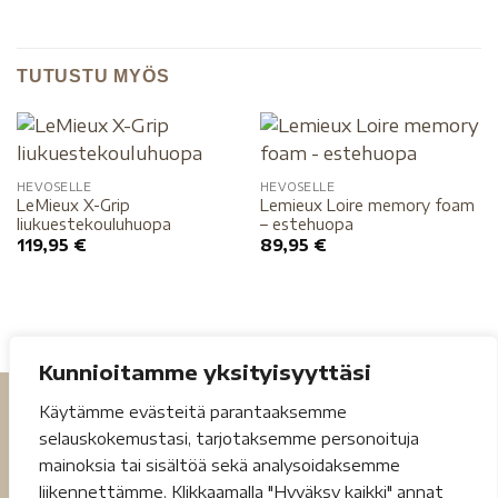
TUTUSTU MYÖS
HEVOSELLE
HEVOSELLE
LeMieux X-Grip
Lemieux Loire memory foam
liukuestekouluhuopa
– estehuopa
119,95
€
89,95
€
Kunnioitamme yksityisyyttäsi
Käytämme evästeitä parantaaksemme
selauskokemustasi, tarjotaksemme personoituja
mainoksia tai sisältöä sekä analysoidaksemme
liikennettämme. Klikkaamalla "Hyväksy kaikki" annat