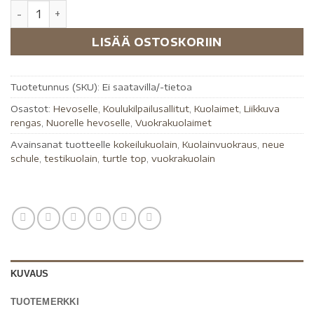
LISÄÄ OSTOSKORIIN
Tuotetunnus (SKU):
Ei saatavilla/-tietoa
Osastot:
Hevoselle
,
Koulukilpailusallitut
,
Kuolaimet
,
Liikkuva
rengas
,
Nuorelle hevoselle
,
Vuokrakuolaimet
Avainsanat tuotteelle
kokeilukuolain
,
Kuolainvuokraus
,
neue
schule
,
testikuolain
,
turtle top
,
vuokrakuolain
KUVAUS
TUOTEMERKKI