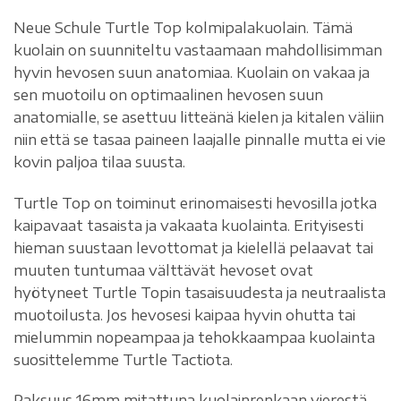
Neue Schule Turtle Top kolmipalakuolain. Tämä
kuolain on suunniteltu vastaamaan mahdollisimman
hyvin hevosen suun anatomiaa. Kuolain on vakaa ja
sen muotoilu on optimaalinen hevosen suun
anatomialle, se asettuu litteänä kielen ja kitalen väliin
niin että se tasaa paineen laajalle pinnalle mutta ei vie
kovin paljoa tilaa suusta.
Turtle Top on toiminut erinomaisesti hevosilla jotka
kaipavaat tasaista ja vakaata kuolainta. Erityisesti
hieman suustaan levottomat ja kielellä pelaavat tai
muuten tuntumaa välttävät hevoset ovat
hyötyneet Turtle Topin tasaisuudesta ja neutraalista
muotoilusta. Jos hevosesi kaipaa hyvin ohutta tai
mielummin nopeampaa ja tehokkaampaa kuolainta
suosittelemme Turtle Tactiota.
Paksuus 16mm mitattuna kuolainrenkaan vierestä,