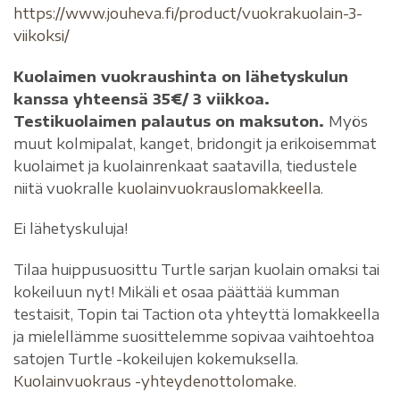
https://www.jouheva.fi/product/vuokrakuolain-3-
viikoksi/
Kuolaimen vuokraushinta on lähetyskulun
kanssa yhteensä 35€/ 3 viikkoa.
Testikuolaimen palautus on maksuton.
Myös
muut kolmipalat, kanget, bridongit ja erikoisemmat
kuolaimet ja kuolainrenkaat saatavilla, tiedustele
niitä vuokralle
kuolainvuokrauslomakkeella.
Ei lähetyskuluja!
Tilaa huippusuosittu Turtle sarjan kuolain omaksi tai
kokeiluun nyt! Mikäli et osaa päättää kumman
testaisit, Topin tai Taction ota yhteyttä lomakkeella
ja mielellämme suosittelemme sopivaa vaihtoehtoa
satojen Turtle -kokeilujen kokemuksella.
Kuolainvuokraus -yhteydenottolomake.