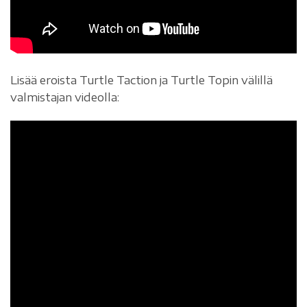
Lisää eroista Turtle Taction ja Turtle Topin välillä
valmistajan videolla: