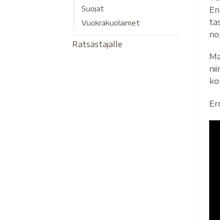
Suojat
Er
ta
Vuokrakuolaimet
no
Ratsastajalle
Ma
ni
ko
Ero