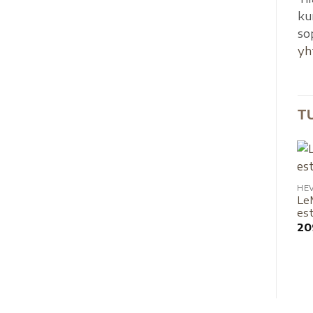
ku
so
yh
T
HE
Le
es
20