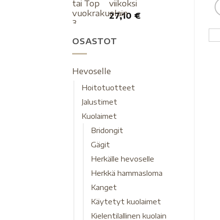
viikoksi
27,10
€
OSASTOT
Hevoselle
Hoitotuotteet
Jalustimet
Kuolaimet
Bridongit
Gägit
Herkälle hevoselle
Herkkä hammasloma
Kanget
Käytetyt kuolaimet
Kielentilallinen kuolain