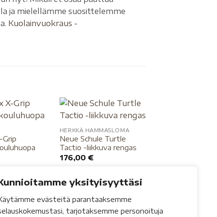
lla ja mielellämme suosittelemme
la.
Kuolainvuokraus -
HERKKÄ HAMMASLOMA
HEVOSELLE
-Grip
Neue Schule Turtle
LeMieux ProShell 
kouluhuopa
Tactio -liikkuva rengas
69,95
€
176,00
€
Kunnioitamme yksityisyyttäsi
Käytämme evästeitä parantaaksemme
selauskokemustasi, tarjotaksemme personoituja