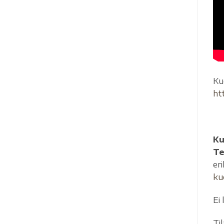
Ku
htt
Ku
Te
er
ku
Ei
Ti