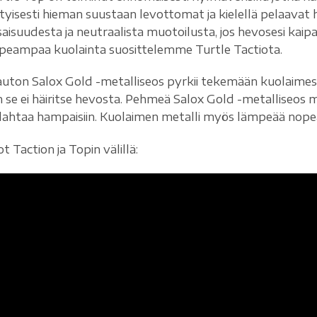
ityisesti hieman suustaan levottomat ja kielellä pelaava
saisuudesta ja neutraalista muotoilusta, jos hevosesi kai
peampaa kuolainta suosittelemme Turtle Tactiota.
uton Salox Gold -metalliseos pyrkii tekemään kuolaimesta
in se ei häiritse hevosta. Pehmeä Salox Gold -metalliseos
lahtaa hampaisiin. Kuolaimen metalli myös lämpeää nopea
t Taction ja Topin välillä: