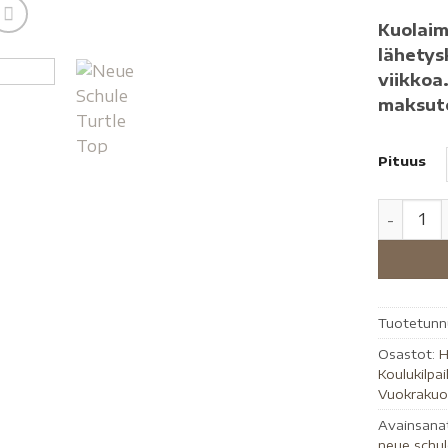
Kuolaim
lähetys
viikkoa
maksuto
Pituus
Tuotetunn
Osastot:
H
Koulukilpai
Vuokrakuo
Avainsana
neue schu