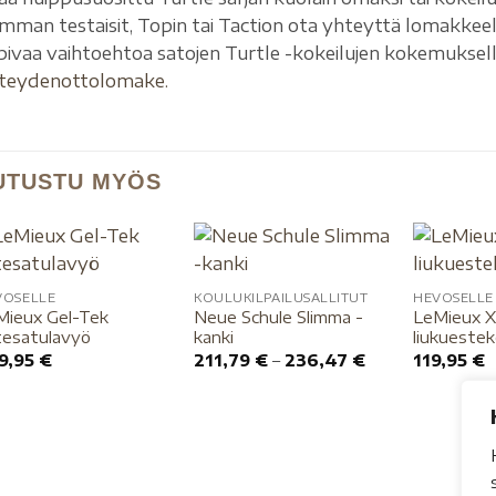
mman testaisit, Topin tai Taction ota yhteyttä lomakkee
pivaa vaihtoehtoa satojen Turtle -kokeilujen kokemuksel
teydenottolomake.
UTUSTU MYÖS
VOSELLE
KOULUKILPAILUSALLITUT
HEVOSELLE
Mieux Gel-Tek
Neue Schule Slimma -
LeMieux X
tesatulavyö
kanki
liukueste
9,95
€
211,79
€
–
236,47
€
119,95
€