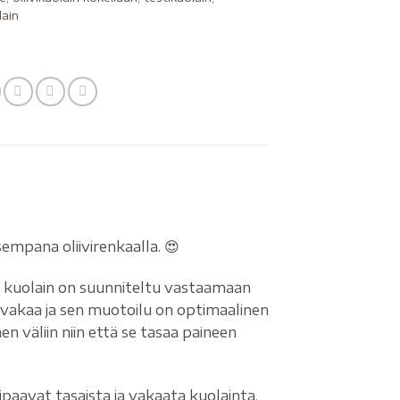
lain
empana oliivirenkaalla. 😍
 kuolain on suunniteltu vastaamaan
vakaa ja sen muotoilu on optimaalinen
en väliin niin että se tasaa paineen
ipaavat tasaista ja vakaata kuolainta.