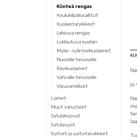
Kiinteä rengas
Koulukilpailusallitut
Kuolaintarvikkeet
Liikkuva rengas
Lukkiutuva kuolain
Myler -sylinterikuolaimet
KU
Nuorelle hevoselle
Ravikuolaimet
Ne
Vahvalle hevoselle
Jo
Vipuvarrelliset
Loimet
Ne
ma
Muut varusteet
hev
Satulahuovat
laa
Satulavyöt
Suitset ja suitsitarvikkeet
Tu