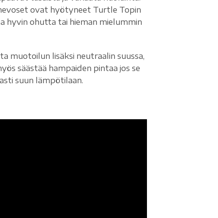
t hevoset ovat hyötyneet Turtle Topin
paa hyvin ohutta tai hieman mielummin
 muotoilun lisäksi neutraalin suussa,
 myös säästää hampaiden pintaa jos se
sti suun lämpötilaan.