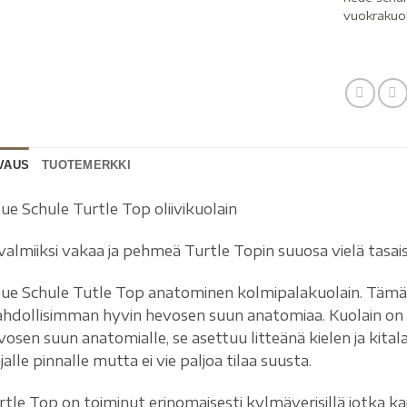
vuokrakuo
VAUS
TUOTEMERKKI
ue Schule Turtle Top oliivikuolain
 valmiiksi vakaa ja pehmeä Turtle Topin suuosa vielä tasais
ue Schule Tutle Top anatominen kolmipalakuolain. Tämä
hdollisimman hyvin hevosen suun anatomiaa. Kuolain on 
osen suun anatomialle, se asettuu litteänä kielen ja kitala
jalle pinnalle mutta ei vie paljoa tilaa suusta.
rtle Top on toiminut erinomaisesti kylmäverisillä jotka ka