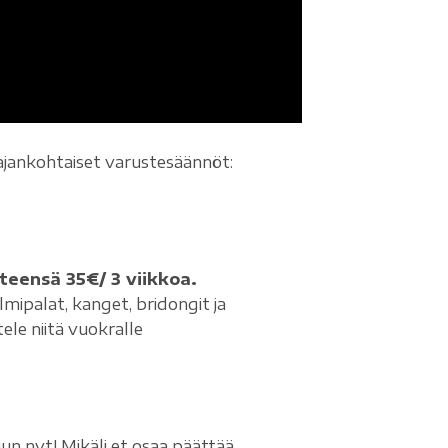
n ajankohtaiset varustesäännöt:
eensä 35€/ 3 viikkoa.
ipalat, kanget, bridongit ja
ele niitä vuokralle
uun nyt! Mikäli et osaa päättää