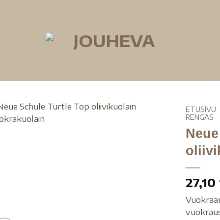
ETUSIVU
RENGAS
Neue 
oliiv
27,10
Vuokraa
vuokrau