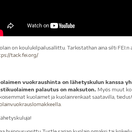
olain on koulukilpailusallittu. Tarkistathan aina silti FEI:
ps://tack.fei.org/
olaimen vuokraushinta on lähetyskulun kanssa yht
stikuolaimen palautus on maksuton.
Myös muut kolm
ikoisemmat kuolaimet ja kuolainrenkaat saatavilla, tiedust
olainvuokrauslomakkeella.
 lähetyskuluja!
laa huippusuosittu Turtle sarjan kuolain omaksi tai kokeil