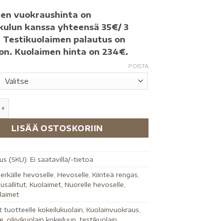
en vuokraushinta on
kulun kanssa yhteensä 35€/ 3
. Testikuolaimen palautus on
n. Kuolaimen hinta on 234€.
POISTA
LISÄÄ OSTOSKORIIN
us (SKU):
Ei saatavilla/-tietoa
erkälle hevoselle
,
Hevoselle
,
Kiinteä rengas
,
lusallitut
,
Kuolaimet
,
Nuorelle hevoselle
,
laimet
t tuotteelle
kokeilukuolain
,
Kuolainvuokraus
,
le
,
oliivikuolain kokeiluun
,
testikuolain
,