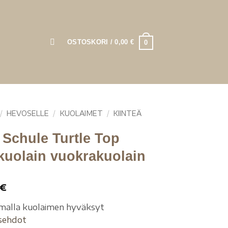
OSTOSKORI /
0,00
€
0
/
HEVOSELLE
/
KUOLAIMET
/
KIINTEÄ
Schule Turtle Top
ikuolain vuokrakuolain
€
malla kuolaimen hyväksyt
sehdot