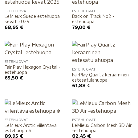
ESTEHUOVAT
ESTEHUOVAT
LeMieux Suede estehuopa
Back on Track No2 -
kevät 2025
estehuopa
68,95
€
79,00
€
ESTEHUOVAT
Fair Play Hexagon Crystal -
ESTEHUOVAT
estehuopa
FairPlay Quartz keraaminen
65,50
€
estesatulahuopa
61,88
€
ESTEHUOVAT
ESTEHUOVAT
LeMieux Arctic viilentävä
LeMieux Carbon Mesh 3D Air
estehuopa ❄️
-estehuopa
89,95
€
82,45
€