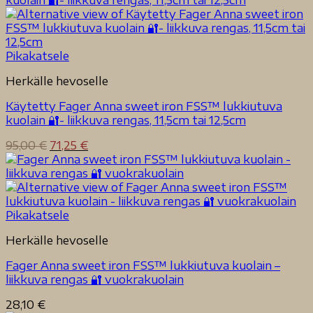
Pikakatsele
Herkälle hevoselle
Käytetty Fager Anna sweet iron FSS™ lukkiutuva
kuolain 🔐- liikkuva rengas, 11,5cm tai 12,5cm
Alkuperäinen
Nykyinen
95,00
€
71,25
€
hinta
hinta
oli:
on:
95,00 €.
71,25 €.
Pikakatsele
Herkälle hevoselle
Fager Anna sweet iron FSS™ lukkiutuva kuolain –
liikkuva rengas 🔐 vuokrakuolain
28,10
€