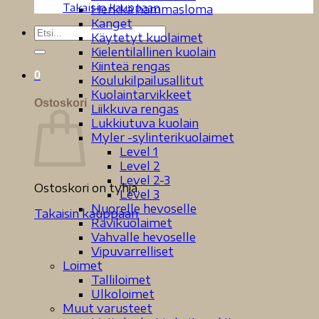
Takaisin kauppaan
Herkkä hammasloma
Kanget
Etsi:
Käytetyt kuolaimet
Kielentilallinen kuolain
Kiinteä rengas
0
Koulukilpailusallitut
Kuolaintarvikkeet
Ostoskori
Liikkuva rengas
Lukkiutuva kuolain
Myler -sylinterikuolaimet
Level 1
Level 2
Level 2-3
Ostoskori on tyhjä.
Level 3
Nuorelle hevoselle
Takaisin kauppaan
Ravikuolaimet
Vahvalle hevoselle
Vipuvarrelliset
Loimet
Talliloimet
Ulkoloimet
Muut varusteet