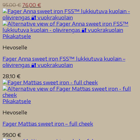
Alkuperäinen
Nykyinen
95,00
€
76,00
€
hinta
hinta
oli:
on:
95,00 €.
76,00 €.
Pikakatsele
Hevoselle
Fager Anna sweet iron FSS™ lukkiutuva kuolain –
oliivirengas 🔐 vuokrakuolain
28,10
€
Pikakatsele
Hevoselle
Fager Mattias sweet iron – full cheek
99,00
€