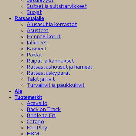
Suitset ja suitsitarvikkeet
Suojat
Ratsastajalle
Alusasut ja kerrastot
Asusteet
HennaK korut
Jalkineet
Käsineet
Paidat
Raipat ja kannukset
Ratsastushousut ja hameet
Ratsastuskypärät
Takit ja liivit
Turvaliivit ja paukkuliivit
Ale
Tuotemerkit
Acavallo
Back on Track
Bridle to Fit
Catago
Fair Play
HKM