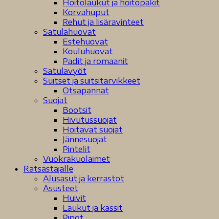
Hoitolaukut ja hoitopakit
Korvahuput
Rehut ja lisäravinteet
Satulahuovat
Estehuovat
Kouluhuovat
Padit ja romaanit
Satulavyöt
Suitset ja suitsitarvikkeet
Otsapannat
Suojat
Bootsit
Hivutussuojat
Hoitavat suojat
Jännesuojat
Pintelit
Vuokrakuolaimet
Ratsastajalle
Alusasut ja kerrastot
Asusteet
Huivit
Laukut ja kassit
Pipot