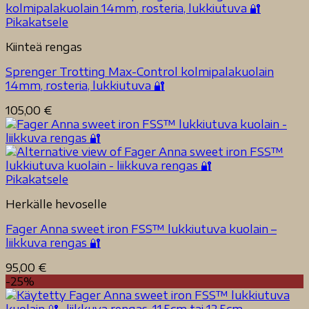
Pikakatsele
Kiinteä rengas
Sprenger Trotting Max-Control kolmipalakuolain
14mm, rosteria, lukkiutuva 🔐
105,00
€
Pikakatsele
Herkälle hevoselle
Fager Anna sweet iron FSS™ lukkiutuva kuolain –
liikkuva rengas 🔐
95,00
€
-25%