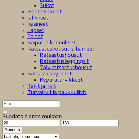
Sukat
HennaK korut
Jalkineet
Käsineet
Lapset
Paidat
Raipat ja kannukset
Ratsastushousut ja hameet
Ratsastushousut
Ratsastusleggingsit
Talviratsastushousut
Ratsastuskypärät
Kypärätarvikkeet
Takit ja liivit
Turvaliivit ja paukkuliivit
Suodata hinnan mukaan
Minimihinta
Maksimihinta
Suodata