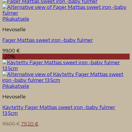
Pikakatsele
Hevoselle
Fager Mattias sweet iron -baby fulmer
99,00
€
-20%
Pikakatsele
Hevoselle
Käytetty Fager Mattias sweet iron -baby fulmer
13,5cm
Alkuperäinen
Nykyinen
99,00
€
79,20
€
hinta
hinta