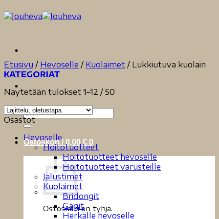
Skip
to
content
Etusivu
/
Hevoselle
/
Kuolaimet
/
Lukkiutuva kuolain
KATEGORIAT
Näytetään tulokset 1–12 / 50
Etsi:
Osastot
Hevoselle
Ostoskori /
0,00
€
0
Hoitotuotteet
Hoitotuotteet hevoselle
Hoitotuotteet varusteille
Jalustimet
Kuolaimet
Bridongit
Gägit
Ostoskori on tyhjä.
Herkälle hevoselle