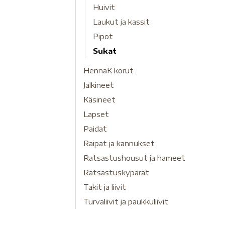
Huivit
Laukut ja kassit
Pipot
Sukat
HennaK korut
Jalkineet
Käsineet
Lapset
Paidat
Raipat ja kannukset
Ratsastushousut ja hameet
Ratsastuskypärät
Takit ja liivit
Turvaliivit ja paukkuliivit