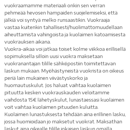
vuokraamamme materiaali onkin sen verran
pehmeää hevosen hampaiden suojelemiseksi, että
jälkiä voi syntyä melko runsaastikin. Vuokraaja
vastaa kuitenkin tahallisesti/huolimattomuudellaan
aiheuttamista vahingoista ja kuolaimen katoamisesta
vuokrauksen aikana.
Vuokra-aikaa voi jatkaa toiset kolme viikkoa erillisellä
sopimuksella silloin uusi vuokra maksetaan
vuokranantajan tilille sähköpostiin toimitettavan
laskun mukaan. Myöhästyneistä vuokrista on oikeus
periä lain mukainen viivästyskorko ja
huomautuskulut. Jos haluat vaihtaa kuolaimen
pituutta kesken vuokrauskauden veloitamme
vaihdosta 15€ lähetyskulut, lunastaessasi kuolaimen
voit vaihtaa kuolaimen pituuden kuluitta.
Kuolaimen lunastuksesta tehdään aina erillinen lasku,
jossa huomioidaan jo maksetut vuokrat. Maksathan
laskut aina oikealle tilille jokaisen laskun omalla