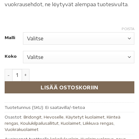
vuokrausehdot, ne löytyvät alempaa tuotesivulta.
POISTA
Malli
Koko
LISÄÄ OSTOSKORIIN
Tuotetunnus (SKU):
Ei saatavilla/-tietoa
Osastot:
Bridongit
,
Hevoselle
,
Käytetyt kuolaimet
,
Kiinteä
rengas
,
Koulukilpailusallitut
,
Kuolaimet
,
Liikkuva rengas
,
Vuokrakuolaimet
Avainsanat tuotteelle
kokeilukuolain
,
Kuolainvuokraus
,
neue