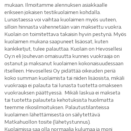
mukaan. Ilmoitamme alennuksen asiakkaalle
erikseen jokaisen testikuolaimen kohdalla.
Lunastaessa voi vaihtaa kuolaimen myös uuteen,
silloin hinnasta vähennetään vain maksettu vuokra.
Kuolain on toimitettava takaisin hyvin pestynä. Myös
kuolaimen mukana saapuneet lisäosat, kuten
kankiketjut, tulee palauttaa. Kuolain on Hevosellesi
Oy:n eli Jouhevan omaisuutta kunnes vuokraaja on
ostanut ja maksanut kuolaimen kokonaisuudessaan
itselleen. Hevosellesi Oy pidättää oikeuden periä
koko summan kuolaimista tai niiden lisäosista, mikäli
vuokraaja ei palauta tai lunasta tuotetta omakseen
vuokrauksen päättyessä. Mikäli laskua ei makseta
tai tuotetta palauteta kehotuksista huolimatta
teemme rikosilmoituksen. Palautustilanteissa
kuolaimen lähettämisestä on säilytettävä
Matkahuollon tosite (lähetystunnus).
Kuolaimissa saa olla normaalia kulumaa ja moni