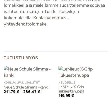
lomakkeella ja mielellämme suosittelemme sopivaa
vaihtoehtoa satojen Turtle -kokeilujen
kokemuksella.
Kuolainvuokraus -
yhteydenottolomake.
TUTUSTU MYÖS
KOULUKILPAILUSALLITUT
HEVOSELLE
LeMieux X-Grip
Neue Schule Slimma -kanki
liukuestehuopa
211,79
€
–
236,47
€
119,95
€