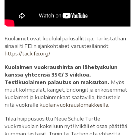
Kuolaimet ovat koulukilpailusallittuja. Tarkistathan
aina silti FEI:n ajankohtaiset varustesäännöt:
https://tack.fei.org/
Kuolaimen vuokraushinta on lähetyskulun
kanssa yhteensä 35€/ 3 viikkoa.
Testikuolaimen palautus on maksuton.
Myös
muut kolmipalat, kanget, bridongit ja erikoisemmat
kuolaimet ja kuolainrenkaat saatavilla, tiedustele
niitä vuokralle
kuolainvuokrauslomakkeella.
Tilaa huippusuosittu Neue Schule Turtle
vuokrakuolain kokeiluun nyt! Mikäli et osaa päättää
kumman testaisit, Topin tai Taction ota yhteyttä