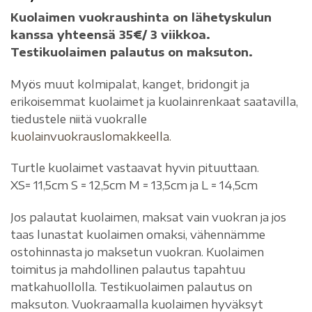
Kuolaimen vuokraushinta on lähetyskulun
kanssa yhteensä 35€/ 3 viikkoa.
Testikuolaimen palautus on maksuton.
Myös muut kolmipalat, kanget, bridongit ja
erikoisemmat kuolaimet ja kuolainrenkaat saatavilla,
tiedustele niitä vuokralle
kuolainvuokrauslomakkeella.
Turtle kuolaimet vastaavat hyvin pituuttaan.
XS= 11,5cm S = 12,5cm M = 13,5cm ja L = 14,5cm
Jos palautat kuolaimen, maksat vain vuokran ja jos
taas lunastat kuolaimen omaksi, vähennämme
ostohinnasta jo maksetun vuokran. Kuolaimen
toimitus ja mahdollinen palautus tapahtuu
matkahuollolla. Testikuolaimen palautus on
maksuton. Vuokraamalla kuolaimen hyväksyt