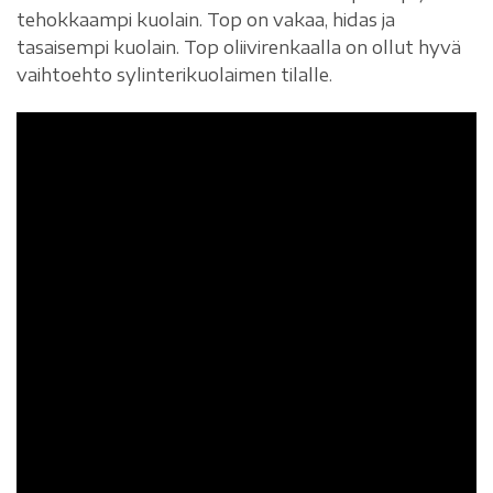
tehokkaampi kuolain. Top on vakaa, hidas ja
tasaisempi kuolain. Top oliivirenkaalla on ollut hyvä
vaihtoehto sylinterikuolaimen tilalle.