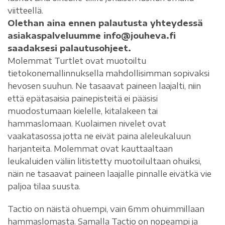
viitteellä.
Olethan aina ennen palautusta yhteydessä
asiakaspalveluumme info@jouheva.fi
saadaksesi palautusohjeet.
Molemmat Turtlet ovat muotoiltu
tietokonemallinnuksella mahdollisimman sopivaksi
hevosen suuhun. Ne tasaavat paineen laajalti, niin
että epätasaisia painepisteitä ei pääsisi
muodostumaan kielelle, kitalakeen tai
hammaslomaan. Kuolaimen nivelet ovat
vaakatasossa jotta ne eivät paina aleleukaluun
harjanteita. Molemmat ovat kauttaaltaan
leukaluiden väliin litistetty muotoilultaan ohuiksi,
näin ne tasaavat paineen laajalle pinnalle eivätkä vie
paljoa tilaa suusta.
Tactio on näistä ohuempi, vain 6mm ohuimmillaan
hammaslomasta. Samalla Tactio on nopeampi ja