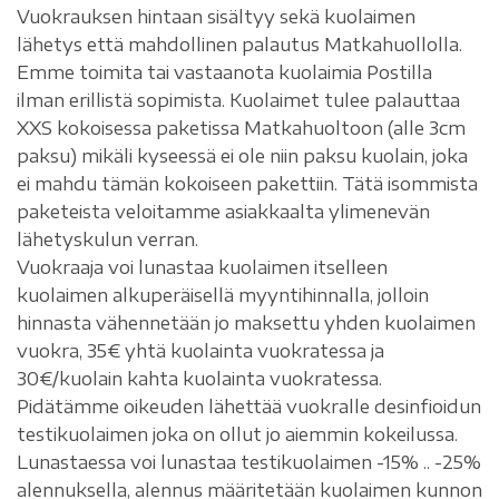
Vuokrauksen hintaan sisältyy sekä kuolaimen
lähetys että mahdollinen palautus Matkahuollolla.
Emme toimita tai vastaanota kuolaimia Postilla
ilman erillistä sopimista. Kuolaimet tulee palauttaa
XXS kokoisessa paketissa Matkahuoltoon (alle 3cm
paksu) mikäli kyseessä ei ole niin paksu kuolain, joka
ei mahdu tämän kokoiseen pakettiin. Tätä isommista
paketeista veloitamme asiakkaalta ylimenevän
lähetyskulun verran.
Vuokraaja voi lunastaa kuolaimen itselleen
kuolaimen alkuperäisellä myyntihinnalla, jolloin
hinnasta vähennetään jo maksettu yhden kuolaimen
vuokra, 35€ yhtä kuolainta vuokratessa ja
30€/kuolain kahta kuolainta vuokratessa.
Pidätämme oikeuden lähettää vuokralle desinfioidun
testikuolaimen joka on ollut jo aiemmin kokeilussa.
Lunastaessa voi lunastaa testikuolaimen -15% .. -25%
alennuksella, alennus määritetään kuolaimen kunnon