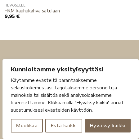
HEVOSELLE
HKM kauhukahva satulaan
9,95
€
Kunnioitamme yksityisyyttäsi
Käytämme evästeitä parantaaksemme
Tietosuojaseloste
Toimitusehdot
selauskokemustasi, tarjotaksemme personoituja
mainoksia tai sisältöä sekä analysoidaksemme
Copyright 2026 ©
Jouheva.net
liikennettämme. Klikkaamalla "Hyväksy kaikki" annat
suostumuksesi evästeiden käyttöön.
Muokkaa
Estä kaikki
Hyväksy kaikki