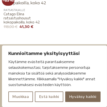
-65%
RATSASTAJALLE
Catago Elina
ratsastushousut
kokopaikoilla, koko 42
118,00
€
41,30
€
Kunnioitamme yksityisyyttäsi
Käytämme evästeitä parantaaksemme
selauskokemustasi, tarjotaksemme personoituja
mainoksia tai sisältöä sekä analysoidaksemme
liikennettämme. Klikkaamalla "Hyväksy kaikki" annat
Tietosuojaseloste
Toimitusehdot
suostumuksesi evästeiden käyttöön.
Copyright 2026 ©
Jouheva.net
Muokkaa
Estä kaikki
Hyväksy kaikki