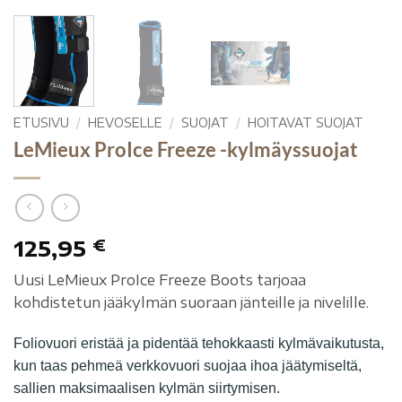
ETUSIVU
/
HEVOSELLE
/
SUOJAT
/
HOITAVAT SUOJAT
LeMieux ProIce Freeze -kylmäyssuojat
125,95
€
Uusi LeMieux ProIce Freeze Boots tarjoaa
kohdistetun jääkylmän suoraan jänteille ja nivelille.
Foliovuori eristää ja pidentää tehokkaasti kylmävaikutusta,
kun taas pehmeä verkkovuori suojaa ihoa jäätymiseltä,
sallien maksimaalisen kylmän siirtymisen.