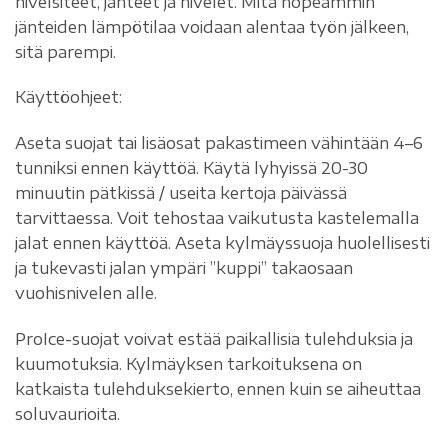
nivelsiteet, jänteet ja nivelet. Mitä nopeammin
jänteiden lämpötilaa voidaan alentaa työn jälkeen,
sitä parempi.
Käyttöohjeet:
Aseta suojat tai lisäosat pakastimeen vähintään 4–6
tunniksi ennen käyttöä. Käytä lyhyissä 20-30
minuutin pätkissä / useita kertoja päivässä
tarvittaessa. Voit tehostaa vaikutusta kastelemalla
jalat ennen käyttöä. Aseta kylmäyssuoja huolellisesti
ja tukevasti jalan ympäri ”kuppi” takaosaan
vuohisnivelen alle.
ProIce-suojat voivat estää paikallisia tulehduksia ja
kuumotuksia. Kylmäyksen tarkoituksena on
katkaista tulehduksekierto, ennen kuin se aiheuttaa
soluvaurioita.