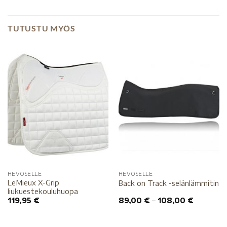
TUTUSTU MYÖS
HEVOSELLE
HEVOSELLE
LeMieux X-Grip
Back on Track -selänlämmitin
liukuestekouluhuopa
119,95
€
89,00
€
–
108,00
€