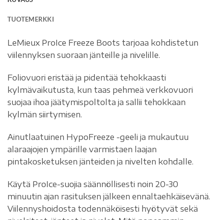
TUOTEMERKKI
LeMieux ProIce Freeze Boots tarjoaa kohdistetun
viilennyksen suoraan jänteille ja nivelille.
Foliovuori eristää ja pidentää tehokkaasti
kylmävaikutusta, kun taas pehmeä verkkovuori
suojaa ihoa jäätymispoltolta ja sallii tehokkaan
kylmän siirtymisen.
Ainutlaatuinen HypoFreeze -geeli ja mukautuu
alaraajojen ympärille varmistaen laajan
pintakosketuksen jänteiden ja nivelten kohdalle.
Käytä ProIce-suojia säännöllisesti noin 20-30
minuutin ajan rasituksen jälkeen ennaltaehkäisevänä.
Viilennyshoidosta todennäköisesti hyötyvät sekä