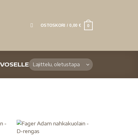
OSTOSKORI /
0,00
€
0
EVOSELLE