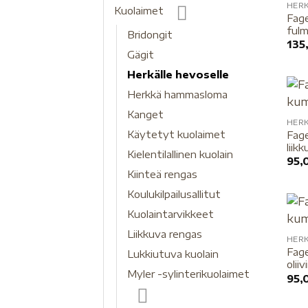
HER
Kuolaimet
Fage
fulm
Bridongit
135
Gägit
Herkälle hevoselle
Herkkä hammasloma
Kanget
HER
Käytetyt kuolaimet
Fage
liik
Kielentilallinen kuolain
95,
Kiinteä rengas
Koulukilpailusallitut
Kuolaintarvikkeet
Liikkuva rengas
HER
Fage
Lukkiutuva kuolain
olii
Myler -sylinterikuolaimet
95,