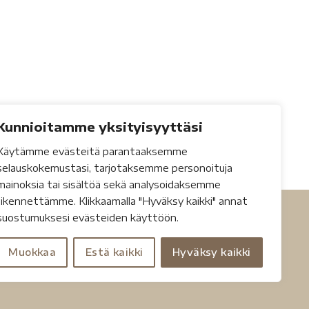
Kunnioitamme yksityisyyttäsi
Käytämme evästeitä parantaaksemme
selauskokemustasi, tarjotaksemme personoituja
mainoksia tai sisältöä sekä analysoidaksemme
liikennettämme. Klikkaamalla "Hyväksy kaikki" annat
suostumuksesi evästeiden käyttöön.
Muokkaa
Estä kaikki
Hyväksy kaikki