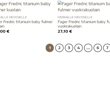
KÄLLE HEVOSELLE
HERKÄLLE HEVOSELLE
r Fredric titanium baby fulmer
Fager Fredric titanium baby f
ain
vuokrakuolain
,00
€
27,10
€
1
2
3
4
…
6
7