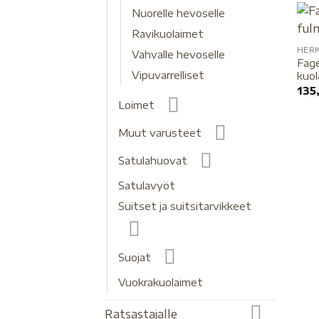
Nuorelle hevoselle
Ravikuolaimet
HER
Vahvalle hevoselle
Fage
Vipuvarrelliset
kuol
135
Loimet
Muut varusteet
Satulahuovat
Satulavyöt
Suitset ja suitsitarvikkeet
Suojat
Vuokrakuolaimet
Ratsastajalle