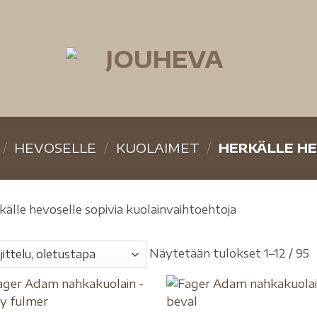
/
HEVOSELLE
/
KUOLAIMET
/
HERKÄLLE H
källe hevoselle sopivia kuolainvaihtoehtoja
Näytetään tulokset 1–12 / 95