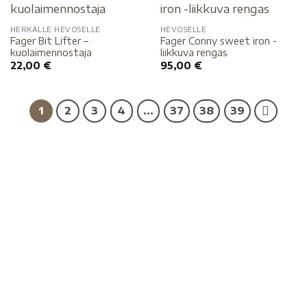
HERKÄLLE HEVOSELLE
HEVOSELLE
Fager Bit Lifter –
Fager Conny sweet iron -
kuolaimennostaja
liikkuva rengas
22,00
€
95,00
€
1
2
3
4
…
37
38
39