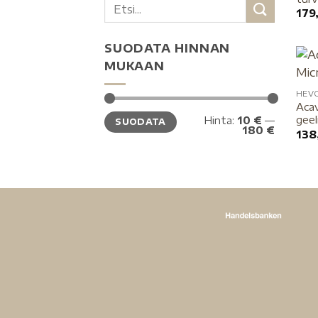
179
SUODATA HINNAN
MUKAAN
HEV
Acav
geel
Hinta:
10 €
—
SUODATA
180 €
138