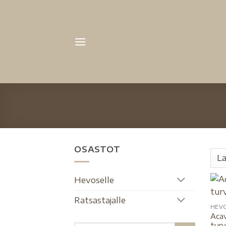
OSASTOT
Hevoselle
Ratsastajalle
HEV
Acav
turv