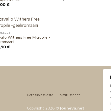
,00
€
OSELLE
allo Withers Free Micropile -
iromaani
,90
€
Tietosuojaseloste
Toimitusehdot
Copyright 2026 ©
Jouheva.net