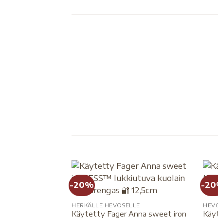
KUOLAIMET
NUORELLE HEVOSELLE
K
HERKKÄ HAMMASLOMA
-20%
-2
HERKÄLLE HEVOSELLE
HEV
Käytetty Fager Anna sweet iron
Käyt