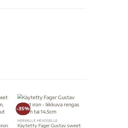
KÄYTETYT KUOLAIMET
VAHVALLE HEVOSELLE
SATULAHUOVAT
-35%
HERKÄLLE HEVOSELLE
iron
Käytetty Fager Gustav sweet