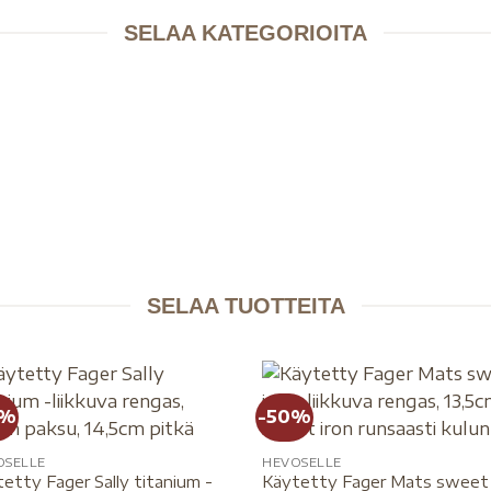
SELAA KATEGORIOITA
KANGET
VUOKRAKUOLAIMET
IELENTILALLINEN KUOLAIN
HERKÄLLE HEVOSELLE
BRIDONGIT
KOULUKILPAILUSALLITUT
SELAA TUOTTEITA
0%
-50%
OSELLE
HEVOSELLE
etty Fager Sally titanium -
Käytetty Fager Mats sweet 