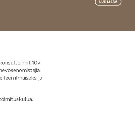
LUE LISÄÄ
konsultoinnit 10v
hevosenomistajia
leen ilmaiseksi ja
toimituskulua.