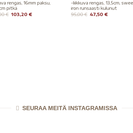
kuva rengas, 16mm paksu,
-liikkuva rengas, 13,5cm, swe
cm pitkä
iron runsaasti kulunut
,00
€
103,20
€
95,00
€
47,50
€
SEURAA MEITÄ INSTAGRAMISSA