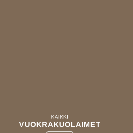
luamasi kokeilukuolain.
KUOLAIMET
KAIKKI
VUOKRAKUOLAIMET