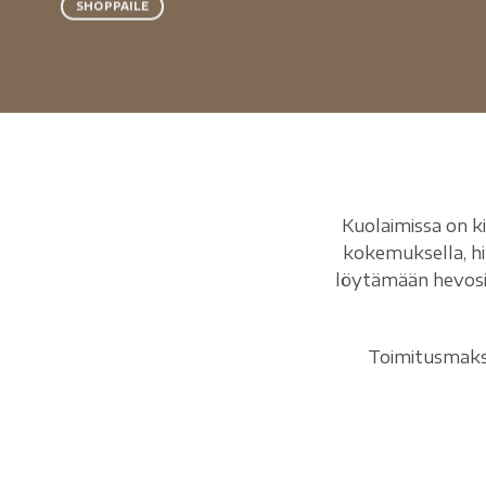
SHOPPAILE
Kuolaimissa on k
kokemuksella, h
löytämään hevosil
Toimitusmaksu