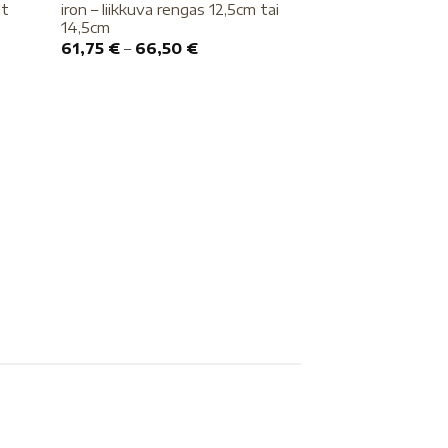
et
iron – liikkuva rengas 12,5cm tai
14,5cm
61,75
€
–
66,50
€
HEVOSELLE
Fager Julia swee
vuokrakuolain
27,10
€