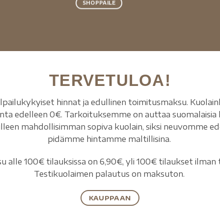
SHOPPAILE
TERVETULOA!
ilpailukykyiset hinnat ja edullinen toimitusmaksu. Kuolain
inta edelleen 0€. Tarkoituksemme on auttaa suomalaisia 
leen mahdollisimman sopiva kuolain, siksi neuvomme edel
pidämme hintamme maltillisina.
 alle 100€ tilauksissa on 6,90€, yli 100€ tilaukset ilman 
Testikuolaimen palautus on maksuton.
KAUPPAAN