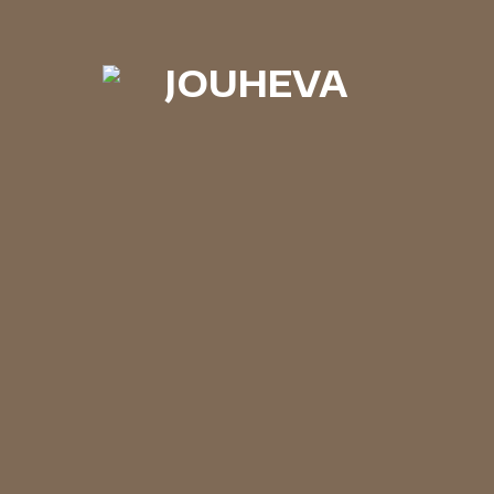
AINTEN EDELLÄKÄVIJÄ
an kuolainkonsultaatio tänä
na 10 vuotta! Kysy vinkkejä
tilaiselta tai tilaa suoraan