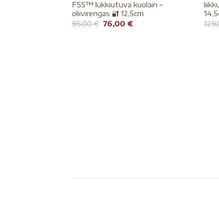
FSS™ lukkiutuva kuolain –
liik
oliivirengas 🔐 12,5cm
14,5
95,00
€
76,00
€
129