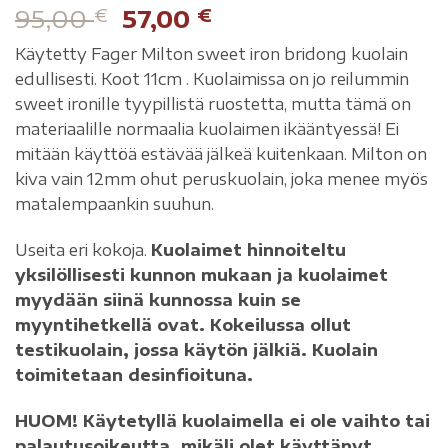
95,00
€
57,00
€
Käytetty Fager Milton sweet iron bridong kuolain
edullisesti. Koot 11cm . Kuolaimissa on jo reilummin
sweet ironille tyypillistä ruostetta, mutta tämä on
materiaalille normaalia kuolaimen ikääntyessä! Ei
mitään käyttöä estävää jälkeä kuitenkaan. Milton on
kiva vain 12mm ohut peruskuolain, joka menee myös
matalempaankin suuhun.
Useita eri kokoja.
Kuolaimet hinnoiteltu
yksilöllisesti kunnon mukaan ja kuolaimet
myydään siinä kunnossa kuin se
myyntihetkellä ovat.
Kokeilussa ollut
testikuolain, jossa käytön jälkiä. Kuolain
toimitetaan desinfioituna.
HUOM! Käytetyllä kuolaimella ei ole vaihto tai
palautusoikeutta, mikäli olet käyttänyt