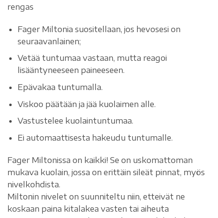
rengas
Fager Miltonia suositellaan, jos hevosesi on
seuraavanlainen;
Vetää tuntumaa vastaan, mutta reagoi
lisääntyneeseen paineeseen.
Epävakaa tuntumalla.
Viskoo päätään ja jää kuolaimen alle.
Vastustelee kuolaintuntumaa.
Ei automaattisesta hakeudu tuntumalle.
Fager Miltonissa on kaikki! Se on uskomattoman
mukava kuolain, jossa on erittäin sileät pinnat, myös
nivelkohdista.
Miltonin nivelet on suunniteltu niin, etteivät ne
koskaan paina kitalakea vasten tai aiheuta