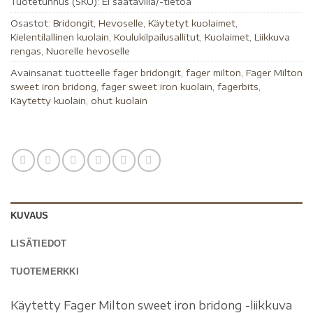
Tuotetunnus (SKU):
Ei saatavilla/-tietoa
Osastot:
Bridongit
,
Hevoselle
,
Käytetyt kuolaimet
,
Kielentilallinen kuolain
,
Koulukilpailusallitut
,
Kuolaimet
,
Liikkuva
rengas
,
Nuorelle hevoselle
Avainsanat tuotteelle
fager bridongit
,
fager milton
,
Fager Milton
sweet iron bridong
,
fager sweet iron kuolain
,
fagerbits
,
Käytetty kuolain
,
ohut kuolain
KUVAUS
LISÄTIEDOT
TUOTEMERKKI
Käytetty Fager Milton sweet iron bridong -liikkuva