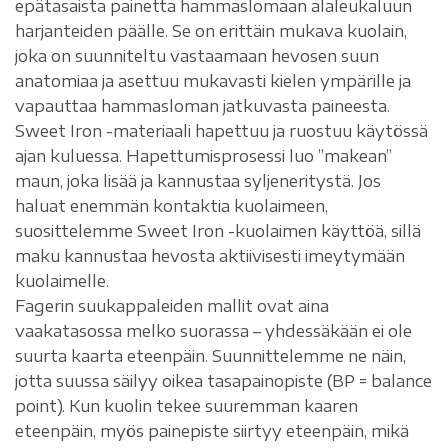
epätasaista painetta hammaslomaan alaleukaluun
harjanteiden päälle. Se on erittäin mukava kuolain,
joka on suunniteltu vastaamaan hevosen suun
anatomiaa ja asettuu mukavasti kielen ympärille ja
vapauttaa hammasloman jatkuvasta paineesta.
Sweet Iron -materiaali hapettuu ja ruostuu käytössä
ajan kuluessa. Hapettumisprosessi luo ”makean”
maun, joka lisää ja kannustaa syljeneritystä. Jos
haluat enemmän kontaktia kuolaimeen,
suosittelemme Sweet Iron -kuolaimen käyttöä, sillä
maku kannustaa hevosta aktiivisesti imeytymään
kuolaimelle.
Fagerin suukappaleiden mallit ovat aina
vaakatasossa melko suorassa – yhdessäkään ei ole
suurta kaarta eteenpäin. Suunnittelemme ne näin,
jotta suussa säilyy oikea tasapainopiste (BP = balance
point). Kun kuolin tekee suuremman kaaren
eteenpäin, myös painepiste siirtyy eteenpäin, mikä