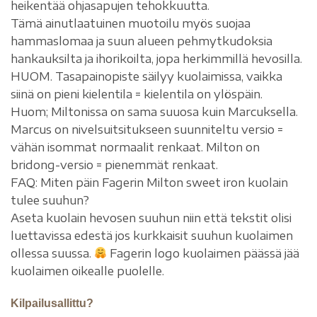
heikentää ohjasapujen tehokkuutta.
Tämä ainutlaatuinen muotoilu myös suojaa
hammaslomaa ja suun alueen pehmytkudoksia
hankauksilta ja ihorikoilta, jopa herkimmillä hevosilla.
HUOM. Tasapainopiste säilyy kuolaimissa, vaikka
siinä on pieni kielentila = kielentila on ylöspäin.
Huom; Miltonissa on sama suuosa kuin Marcuksella.
Marcus on nivelsuitsitukseen suunniteltu versio =
vähän isommat normaalit renkaat. Milton on
bridong-versio = pienemmät renkaat.
FAQ: Miten päin Fagerin Milton sweet iron kuolain
tulee suuhun?
Aseta kuolain hevosen suuhun niin että tekstit olisi
luettavissa edestä jos kurkkaisit suuhun kuolaimen
ollessa suussa.
Fagerin logo kuolaimen päässä jää
kuolaimen oikealle puolelle.
Kilpailusallittu?