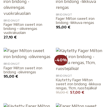
BRIDONGIT
Fager Milton sweet iron
BRIDONGIT
bridong -liikkuva rengas
Fager Milton sweet iron
95,00
€
bridong – oliivirengas
vuokrakuolain
27,10
€
-40%
BRIDONGIT
Fager Milton sweet iron
bridong -oliivirengas
BRIDONGIT
95,00
€
Käytetty Fager Milton
sweet iron bridong -liikkuva
rengas, 11cm, ruostejälkiä!
95,00
€
57,00
€