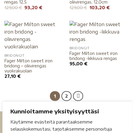
rengas 12,5
oliivirengas, 12,0cm
129,00
€
93,20
€
129,00
€
103,20
€
BRIDONGIT
Fager Milton sweet iron
BRIDONGIT
bridong -liikkuva rengas
Fager Milton sweet iron
95,00
€
bridong – oliivirengas
vuokrakuolain
27,10
€
1
2
Kunnioitamme yksityisyyttäsi
Käytämme evästeitä parantaaksemme
selauskokemustasi, tarjotaksemme personoituja