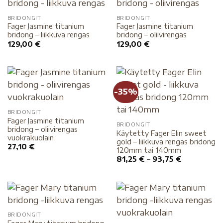
BRIDONGIT
BRIDONGIT
Fager Jasmine titanium
Fager Jasmine titanium
bridong – liikkuva rengas
bridong – oliivirengas
129,00
€
129,00
€
-35%
BRIDONGIT
Fager Jasmine titanium
BRIDONGIT
bridong – oliivirengas
Käytetty Fager Elin sweet
vuokrakuolain
gold – liikkuva rengas bridong
27,10
€
120mm tai 140mm
81,25
€
–
93,75
€
BRIDONGIT