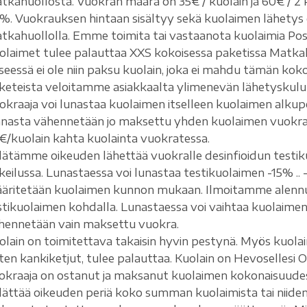
tkahuollosta. Vuokran määrä on 35€ / kuolain ja 60€ / 2 k
%. Vuokrauksen hintaan sisältyy sekä kuolaimen lähetys
tkahuollolla. Emme toimita tai vastaanota kuolaimia Postil
olaimet tulee palauttaa XXS kokoisessa paketissa Matkah
seessä ei ole niin paksu kuolain, joka ei mahdu tämän kok
keteista veloitamme asiakkaalta ylimenevän lähetyskulu
okraaja voi lunastaa kuolaimen itselleen kuolaimen alkuper
nnasta vähennetään jo maksettu yhden kuolaimen vuokra,
€/kuolain kahta kuolainta vuokratessa.
dätämme oikeuden lähettää vuokralle desinfioidun testiku
keilussa. Lunastaessa voi lunastaa testikuolaimen -15% ..
äritetään kuolaimen kunnon mukaan. Ilmoitamme alennuks
stikuolaimen kohdalla. Lunastaessa voi vaihtaa kuolaimen 
hennetään vain maksettu vuokra.
olain on toimitettava takaisin hyvin pestynä. Myös kuol
ten kankiketjut, tulee palauttaa. Kuolain on Hevosellesi 
okraaja on ostanut ja maksanut kuolaimen kokonaisuudess
dättää oikeuden periä koko summan kuolaimista tai niiden l