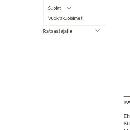
Suojat
Vuokrakuolaimet
Ratsastajalle
KU
Eh
Ku