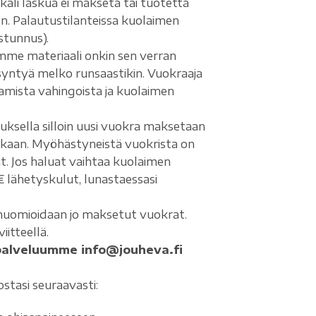
li laskua ei makseta tai tuotetta
. Palautustilanteissa kuolaimen
stunnus).
mme materiaali onkin sen verran
syntyä melko runsaastikin. Vuokraaja
amista vahingoista ja kuolaimen
muksella silloin uusi vuokra maksetaan
ukaan. Myöhästyneistä vuokrista on
t. Jos haluat vaihtaa kuolaimen
lähetyskulut, lunastaessasi
a huomioidaan jo maksetut vuokrat.
iitteellä.
palveluumme info@jouheva.fi
ostasi seuraavasti: