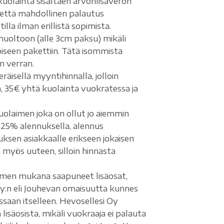
uolainta sisältäen arvonlisäveron
 että mahdollinen palautus
la ilman erillistä sopimista.
uoltoon (alle 3cm paksu) mikäli
oiseen pakettiin. Tätä isommista
n verran.
äisellä myyntihinnalla, jolloin
 35€ yhtä kuolainta vuokratessa ja
olaimen joka on ollut jo aiemmin
 -25% alennuksella, alennus
en asiakkaalle erikseen jokaisen
myös uuteen, silloin hinnasta
aimen mukana saapuneet lisäosat,
Oy:n eli Jouhevan omaisuutta kunnes
aan itselleen. Hevosellesi Oy
isäosista, mikäli vuokraaja ei palauta