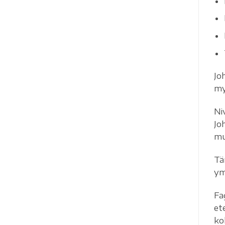
Jo
my
Ni
Jo
mu
Tä
ym
Fa
et
ko