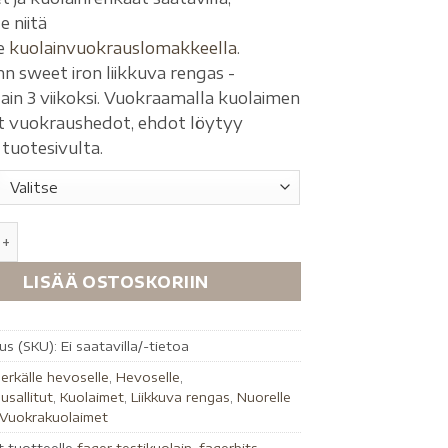
e niitä
le
kuolainvuokrauslomakkeella
.
hn sweet iron liikkuva rengas -
lain 3 viikoksi. Vuokraamalla kuolaimen
 vuokraushedot, ehdot löytyy
tuotesivulta.
LISÄÄ OSTOSKORIIN
us (SKU):
Ei saatavilla/-tietoa
erkälle hevoselle
,
Hevoselle
,
lusallitut
,
Kuolaimet
,
Liikkuva rengas
,
Nuorelle
Vuokrakuolaimet