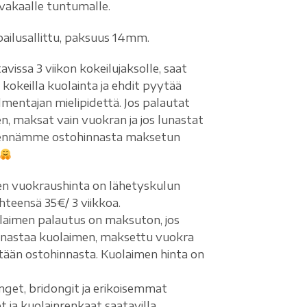
vakaalle tuntumalle.
pailusallittu, paksuus 14mm.
vissa 3 viikon kokeilujaksolle, saat
 kokeilla kuolainta ja ehdit pyytää
mentajan mielipidettä. Jos palautat
n, maksat vain vuokran ja jos lunastat
hennämme ostohinnasta maksetun
n vuokraushinta on lähetyskulun
hteensä 35€/ 3 viikkoa.
laimen palautus on maksuton, jos
unastaa kuolaimen, maksettu vuokra
ään ostohinnasta. Kuolaimen hinta on
get, bridongit ja erikoisemmat
 ja kuolainrenkaat saatavilla,