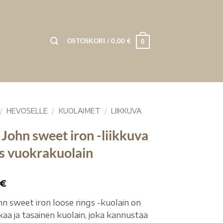
OSTOSKORI /
0,00
€
0
/
HEVOSELLE
/
KUOLAIMET
/
LIIKKUVA
 John sweet iron -liikkuva
s vuokrakuolain
€
hn sweet iron loose rings -kuolain on
kaa ja tasainen kuolain, joka kannustaa