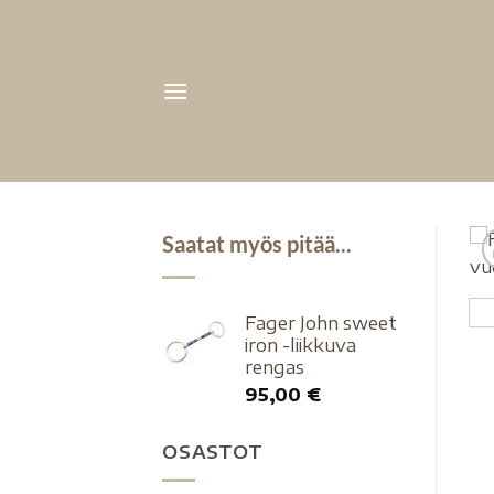
Saatat myös pitää...
Fager John sweet
iron -liikkuva
rengas
95,00
€
OSASTOT