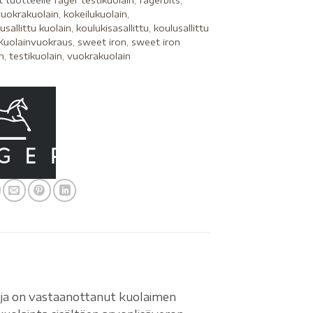
t tuotteelle
fager testikuolain
,
fagerbits
,
vuokrakuolain
,
kokeilukuolain
,
lusallittu kuolain
,
koulukisasallittu
,
koulusallittu
Kuolainvuokraus
,
sweet iron
,
sweet iron
n
,
testikuolain
,
vuokrakuolain
aaja on vastaanottanut kuolaimen