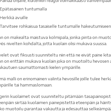
Painaa ohjalle, kuitenkin reagoi voimakkaasti vahvempaa
Epätasainen tuntumalla
Herkkä avuille
Tarvitsee rohkaisua tasaiselle tuntumalle hakeutumisee
hn on makealta maistuva kolmipala, jonka pinta on muotoi
ös nivelten kohdalta, jotta kuolain olisi mukava suussa.
velet ovat fiksusti suunniteltu niin että ne eivät paine ki
hn on erittäin mukava kuolain joka on muotoiltu hevose
kautuen saumattomasti kielen ympärille.
mä malli on erinomainen valinta hevosille joille tulee herk
pärille tai hammaslomaan.
gerin kuolaimet ovat suunniteltu pitämään tasapainopisteen 
eenpäin siirtää kuolaimen painepistettä eteenpäin ja häir
ko muotoilu parantaa vakautta ja edesauttaa selkeämp