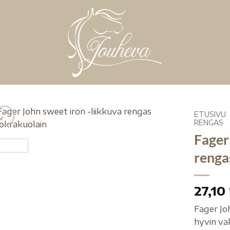
ETUSIVU
RENGAS
Fager
renga
27,10
Fager Jo
hyvin va