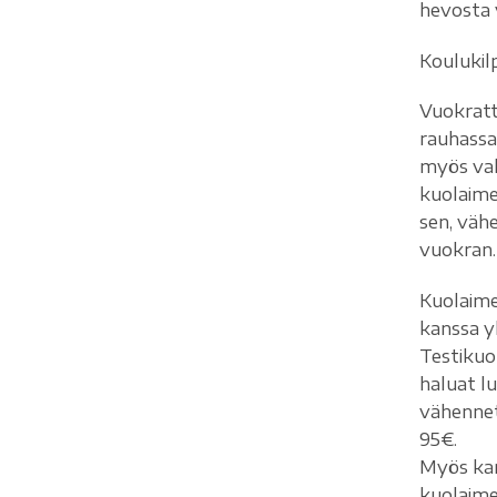
hevosta 
Koulukil
Vuokratta
rauhassa
myös val
kuolaime
sen, vä
vuokran.
Kuolaime
kanssa y
Testikuo
haluat l
vähennet
95€.
Myös kan
kuolaimet