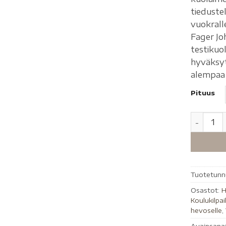
tiedustel
vuokral
Fager Jo
testikuo
hyväksyt
alempaa 
Pituus
Tuotetunn
Osastot:
H
Koulukilpai
hevoselle
,