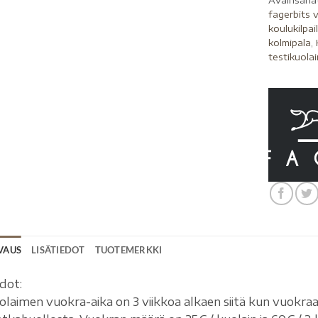
Avainsana
fagerbits 
koulukilpai
kolmipala
,
testikuolai
VAUS
LISÄTIEDOT
TUOTEMERKKI
dot:
olaimen vuokra-aika on 3 viikkoa alkaen siitä kun vuokr