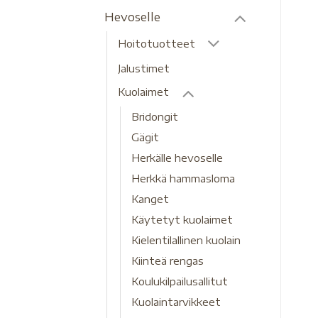
Hevoselle
Hoitotuotteet
Jalustimet
Kuolaimet
Bridongit
Gägit
Herkälle hevoselle
Herkkä hammasloma
Kanget
Käytetyt kuolaimet
Kielentilallinen kuolain
Kiinteä rengas
Koulukilpailusallitut
Kuolaintarvikkeet