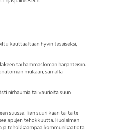
n ohjaspaineeseen
n
ltu kauttaaltaan hyvin tasaiseksi,
talakeen tai hammasloman harjanteisiin.
n anatomian mukaan, samalla
ästi nirhaumia tai vaurioita suun
suussa, liian suuri kaari tai taite
itsee apujen tehokkuutta. Kuolaimen
ää ja tehokkaampaa kommunikaatiota