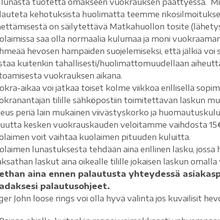
i lunasta tuotetta omakseen vuokrauksen päättyessä. Mikä
lauteta kehotuksista huolimatta teemme rikosilmoituksen
hettämisestä on säilytettävä Matkahuollon tosite (lähety
olaimissa saa olla normaalia kulumaa ja moni vuokraama
hmeää hevosen hampaiden suojelemiseksi, että jälkiä voi 
staa kuitenkin tahallisesti/huolimattomuudellaan aiheutt
toamisesta vuokrauksen aikana.
okra-aikaa voi jatkaa toiset kolme viikkoa erillisellä sopi
okranantajan tilille sähköpostiin toimitettavan laskun m
keus periä lain mukainen viivästyskorko ja huomautuskulu
tuutta kesken vuokrauskauden veloitamme vaihdosta 15€ 
olaimen voit vaihtaa kuolaimen pituuden kuluitta.
olaimen lunastuksesta tehdään aina erillinen lasku, joss
sathan laskut aina oikealle tilille jokaisen laskun omalla v
ethan aina ennen palautusta yhteydessä asiakas
adaksesi palautusohjeet.
er John loose rings voi olla hyvä valinta jos kuvailisit hev