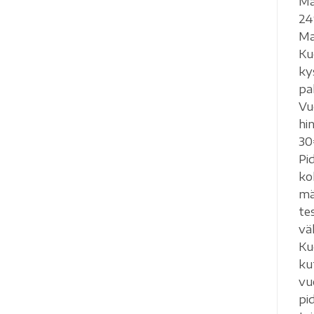
Ma
24
Ma
Ku
ky
pa
Vu
hi
30
Pi
ko
mä
te
vä
Ku
ku
vu
pi