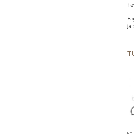
he
Fa
ja
T
HERKÄLLE HEVOSELLE
Neue Schule Team Up
127,00
€
HEVOSELLE
KOU