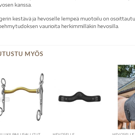
vosen kanssa.
gerin kestävä ja hevoselle lempeä muotoilu on osoittaut
 pehmytudoksen vaurioita herkimmilläkin hevosilla.
UTUSTU MYÖS
LUKILPAILUSALLITUT
HEVOSELLE
HEVOSELLE