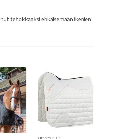
unut tehokkaaksi ehkäisemään ikenien
HEVOSELLE