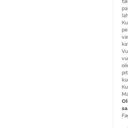
ta
pa
lä
Ku
pe
va
ka
Vu
vu
oi
pi
ku
Ku
Mak
Ol
sa
Fag