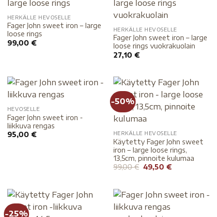
HERKÄLLE HEVOSELLE
Fager John sweet iron – large
HERKÄLLE HEVOSELLE
loose rings
Fager John sweet iron – large
99,00
€
loose rings vuokrakuolain
27,10
€
-50%
HEVOSELLE
Fager John sweet iron -
liikkuva rengas
HERKÄLLE HEVOSELLE
95,00
€
Käytetty Fager John sweet
iron – large loose rings,
13,5cm, pinnoite kulumaa
99,00
€
49,50
€
-25%