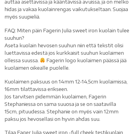
auttaa asettavissa ja kääntävissä avuissa, ja on melko
hidas ja vakaa kuolainrengas vaikutukseltaan. Suojaa
myös suupieliä.
FAQ: Miten päin Fagerin Julia sweet iron kuolain tulee
suuhun?
Aseta kuolain hevosen suuhun niin että tekstit olisi
luettavissa edestä jos kurkkaisit suuhun kuolaimen
ollessa suussa.
Fagerin logo kuolaimen päässä jää
kuolaimen oikealle puolelle.
Kuolaimen paksuus on 14mm 12-14,5cm kuolaimissa,
16mm tilattavissa erikseen.
Jos tarvitsen pidemmän kuolaimen, Fagerin
Stephaniessa on sama suuosa ja se on saatavilla
15cm, pituudessa. Stephanie on myös vain 12mm
paksu jos hevosellasi on hyvin ahdas suu.
Tilaa Fager Julia sweet iron -full cheek testikuolain