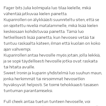
Fager bits Julia kolmipala luo tilaa kielelle, mikä
vähentää jatkuvaa kielen painetta.
Kuparirolleri on älykkäästi suunniteltu siten, että se
on sijoitettu niveliä matalammelle, mikä lisää kielen
keskiosaan kohdistuvaa painetta. Tämä luo
hetkellisesti lisää painetta, kun hevosesi vetää tai
tuntuu raskaalta käteen, ilman että kuolain on koko
ajan vahvempi.
Kuparirolleri antaa hevosille myös jotain, jolla leikkiä,
ja se sopii täydellisesti hevosille jotka ovat raskaita
tai hitaita avuille.
Sweet Ironin ja kuparin yhdistelmä luo suuhun maun,
jonka herkimmät tai nirsoimmat hevosetkin
hyväksyvät helposti. Se toimii tehokkaasti tasaisen
tuntuman parantamiseksi.
Full cheek antaa tuetun tunteen hevoselle, voi