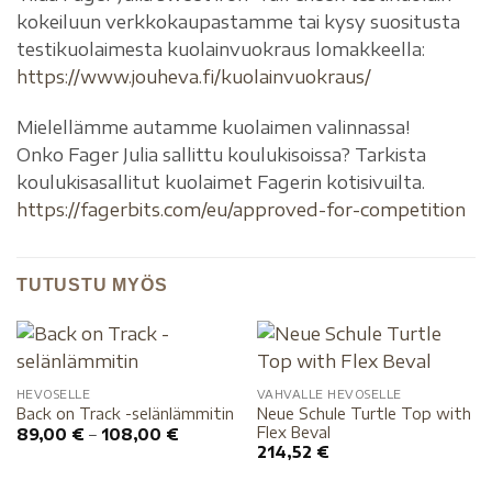
kokeiluun verkkokaupastamme tai kysy suositusta
testikuolaimesta kuolainvuokraus lomakkeella:
https://www.jouheva.fi/kuolainvuokraus/
Mielellämme autamme kuolaimen valinnassa!
Onko Fager Julia sallittu koulukisoissa? Tarkista
koulukisasallitut kuolaimet Fagerin kotisivuilta.
https://fagerbits.com/eu/approved-for-competition
TUTUSTU MYÖS
HEVOSELLE
VAHVALLE HEVOSELLE
Neue Schule Turtle Top with
Back on Track -selänlämmitin
Flex Beval
89,00
€
–
108,00
€
214,52
€