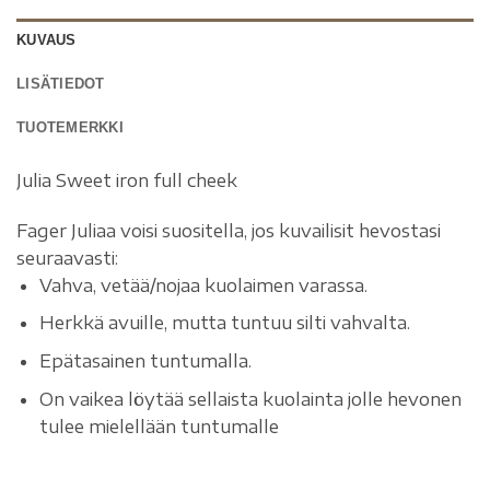
KUVAUS
LISÄTIEDOT
TUOTEMERKKI
Julia Sweet iron full cheek
Fager Juliaa voisi suositella, jos kuvailisit hevostasi
seuraavasti:
Vahva, vetää/nojaa kuolaimen varassa.
Herkkä avuille, mutta tuntuu silti vahvalta.
Epätasainen tuntumalla.
On vaikea löytää sellaista kuolainta jolle hevonen
tulee mielellään tuntumalle