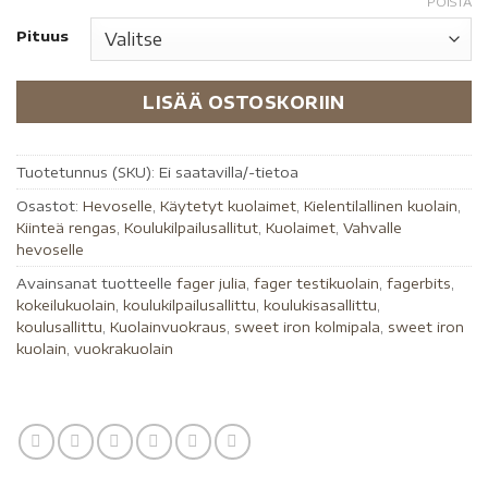
POISTA
Pituus
LISÄÄ OSTOSKORIIN
Tuotetunnus (SKU):
Ei saatavilla/-tietoa
Osastot:
Hevoselle
,
Käytetyt kuolaimet
,
Kielentilallinen kuolain
,
Kiinteä rengas
,
Koulukilpailusallitut
,
Kuolaimet
,
Vahvalle
hevoselle
Avainsanat tuotteelle
fager julia
,
fager testikuolain
,
fagerbits
,
kokeilukuolain
,
koulukilpailusallittu
,
koulukisasallittu
,
koulusallittu
,
Kuolainvuokraus
,
sweet iron kolmipala
,
sweet iron
kuolain
,
vuokrakuolain