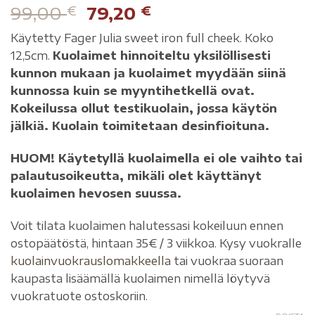
99,00
€
79,20
€
Käytetty Fager Julia sweet iron full cheek. Koko
12,5cm.
Kuolaimet hinnoiteltu yksilöllisesti
kunnon mukaan ja kuolaimet myydään siinä
kunnossa kuin se myyntihetkellä ovat.
Kokeilussa ollut testikuolain, jossa käytön
jälkiä. Kuolain toimitetaan desinfioituna.
HUOM! Käytetyllä kuolaimella ei ole vaihto tai
palautusoikeutta, mikäli olet käyttänyt
kuolaimen hevosen suussa.
Voit tilata kuolaimen halutessasi kokeiluun ennen
ostopäätöstä, hintaan 35€ / 3 viikkoa. Kysy vuokralle
kuolainvuokrauslomakkeella
tai vuokraa suoraan
kaupasta lisäämällä kuolaimen nimellä löytyvä
vuokratuote ostoskoriin.