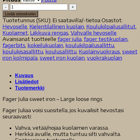
Fager
Julia
Lisää ostoskoriin
sweet
Tuotetunnus (SKU):
Ei saatavilla/-tietoa
Osastot:
iron
Hevoselle
,
Kielentilallinen kuolain
,
Koulukilpailusallitut
,
-
Kuolaimet
,
Liikkuva rengas
,
Vahvalle hevoselle
Large
Avainsanat tuotteelle
fager julia
,
fager testikuolain
,
loose
fagerbits
,
kokeilukuolain
,
koulukilpailusallittu
,
rings
koulukisasallittu
,
koulusallittu
,
Kuolainvuokraus
,
sweet
määrä
iron kolmipala
,
sweet iron kuolain
,
vuokrakuolain
Kuvaus
Lisätiedot
Tuotemerkki
Fager Julia sweet iron – Large loose rings
Fager Juliaa voisi suositella, jos kuvailisit hevostasi
seuraavasti:
Vahva, vetää/nojaa kuolaimen varassa.
Herkkä avuille, mutta tuntuu silti vahvalta.