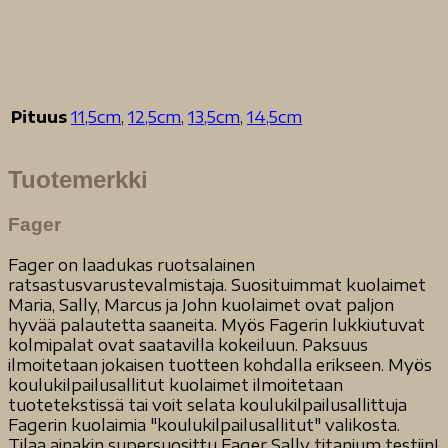
Pituus
11,5cm
,
12,5cm
,
13,5cm
,
14,5cm
Tuotemerkki
Fager
Fager on laadukas ruotsalainen
ratsastusvarustevalmistaja. Suosituimmat kuolaimet
Maria, Sally, Marcus ja John kuolaimet ovat paljon
hyvää palautetta saaneita. Myös Fagerin lukkiutuvat
kolmipalat ovat saatavilla kokeiluun. Paksuus
ilmoitetaan jokaisen tuotteen kohdalla erikseen. Myös
koulukilpailusallitut kuolaimet ilmoitetaan
tuotetekstissä tai voit selata koulukilpailusallittuja
Fagerin kuolaimia "koulukilpailusallitut" valikosta.
Tilaa ainakin supersuosittu Fager Sally titanium testiin!