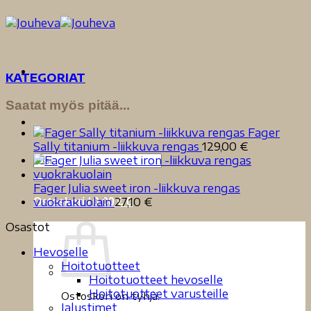
Skip
to
content
KATEGORIAT
Saatat myös pitää...
Fager
Sally titanium -liikkuva rengas
129,00
€
Etsi:
Fager Julia sweet iron -liikkuva rengas
vuokrakuolain
27,10
€
Ostoskori /
0,00
€
0
Osastot
Hevoselle
Hoitotuotteet
Hoitotuotteet hevoselle
Hoitotuotteet varusteille
Ostoskori on tyhjä.
Jalustimet