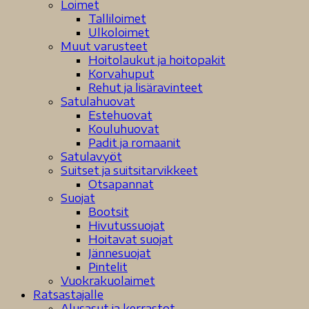
Loimet
Talliloimet
Ulkoloimet
Muut varusteet
Hoitolaukut ja hoitopakit
Korvahuput
Rehut ja lisäravinteet
Satulahuovat
Estehuovat
Kouluhuovat
Padit ja romaanit
Satulavyöt
Suitset ja suitsitarvikkeet
Otsapannat
Suojat
Bootsit
Hivutussuojat
Hoitavat suojat
Jännesuojat
Pintelit
Vuokrakuolaimet
Ratsastajalle
Alusasut ja kerrastot