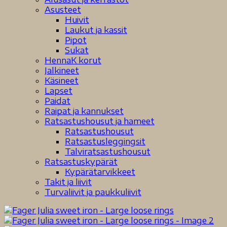
Asusteet
Huivit
Laukut ja kassit
Pipot
Sukat
HennaK korut
Jalkineet
Käsineet
Lapset
Paidat
Raipat ja kannukset
Ratsastushousut ja hameet
Ratsastushousut
Ratsastusleggingsit
Talviratsastushousut
Ratsastuskypärät
Kypärätarvikkeet
Takit ja liivit
Turvaliivit ja paukkuliivit