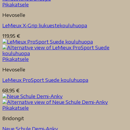
Pikakatsele
Hevoselle
LeMieux X-Grip liukuestekouluhuopa
119,95
€
Pikakatsele
Hevoselle
LeMieux ProSport Suede kouluhuopa
68,95
€
Pikakatsele
Bridongit
Neue Schule Demi-Anky