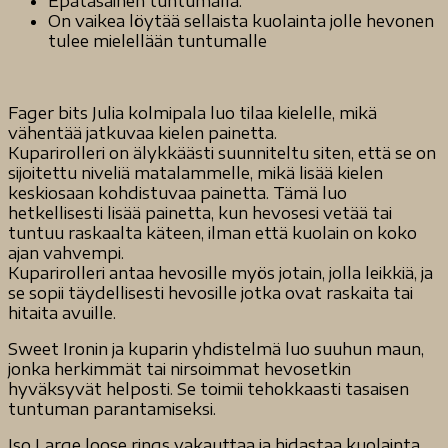
Epätasainen tuntumalla.
On vaikea löytää sellaista kuolainta jolle hevonen
tulee mielellään tuntumalle
Fager bits Julia kolmipala luo tilaa kielelle, mikä
vähentää jatkuvaa kielen painetta.
Kuparirolleri on älykkäästi suunniteltu siten, että se on
sijoitettu niveliä matalammelle, mikä lisää kielen
keskiosaan kohdistuvaa painetta. Tämä luo
hetkellisesti lisää painetta, kun hevosesi vetää tai
tuntuu raskaalta käteen, ilman että kuolain on koko
ajan vahvempi.
Kuparirolleri antaa hevosille myös jotain, jolla leikkiä, ja
se sopii täydellisesti hevosille jotka ovat raskaita tai
hitaita avuille.
Sweet Ironin ja kuparin yhdistelmä luo suuhun maun,
jonka herkimmät tai nirsoimmat hevosetkin
hyväksyvät helposti. Se toimii tehokkaasti tasaisen
tuntuman parantamiseksi.
Iso Large loose rings vakauttaa ja hidastaa kuolainta