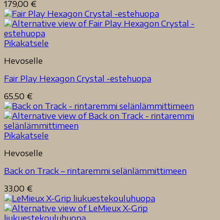
179,00
€
Pikakatsele
Hevoselle
Fair Play Hexagon Crystal -estehuopa
65,50
€
Pikakatsele
Hevoselle
Back on Track – rintaremmi selänlämmittimeen
33,00
€