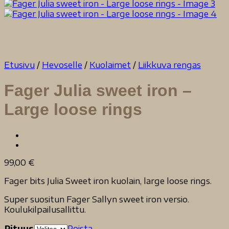
Etusivu
/
Hevoselle
/
Kuolaimet
/
Liikkuva rengas
Fager Julia sweet iron –
Large loose rings
99,00
€
Fager bits Julia Sweet iron kuolain, large loose rings.
Super suositun Fager Sallyn sweet iron versio.
Koulukilpailusallittu.
Pituus
Poista