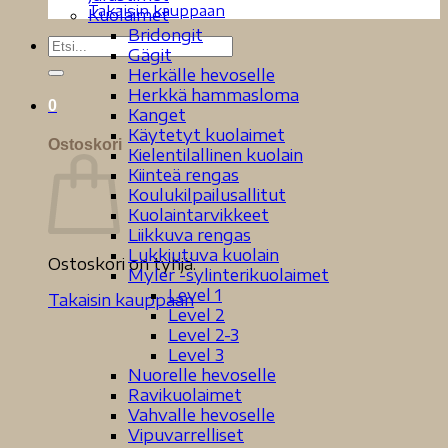
Takaisin kauppaan
Kuolaimet
Bridongit
Etsi:
Gägit
Herkälle hevoselle
Herkkä hammasloma
0
Kanget
Käytetyt kuolaimet
Ostoskori
Kielentilallinen kuolain
Kiinteä rengas
Koulukilpailusallitut
Kuolaintarvikkeet
Liikkuva rengas
Lukkiutuva kuolain
Ostoskori on tyhjä.
Myler -sylinterikuolaimet
Level 1
Takaisin kauppaan
Level 2
Level 2-3
Level 3
Nuorelle hevoselle
Ravikuolaimet
Vahvalle hevoselle
Vipuvarrelliset