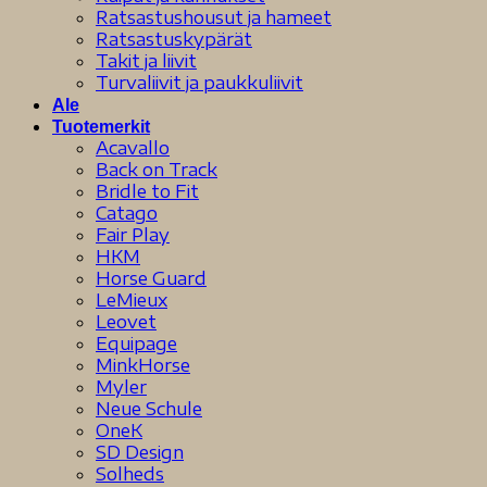
Ratsastushousut ja hameet
Ratsastuskypärät
Takit ja liivit
Turvaliivit ja paukkuliivit
Ale
Tuotemerkit
Acavallo
Back on Track
Bridle to Fit
Catago
Fair Play
HKM
Horse Guard
LeMieux
Leovet
Equipage
MinkHorse
Myler
Neue Schule
OneK
SD Design
Solheds