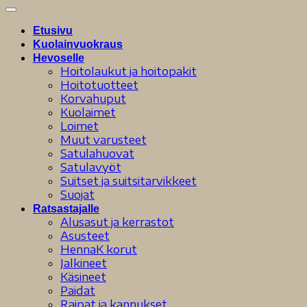
Etusivu
Kuolainvuokraus
Hevoselle
Hoitolaukut ja hoitopakit
Hoitotuotteet
Korvahuput
Kuolaimet
Loimet
Muut varusteet
Satulahuovat
Satulavyöt
Suitset ja suitsitarvikkeet
Suojat
Ratsastajalle
Alusasut ja kerrastot
Asusteet
HennaK korut
Jalkineet
Käsineet
Paidat
Raipat ja kannukset