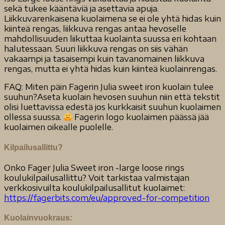
sekä tukee kääntäviä ja asettavia apuja.
Liikkuvarenkaisena kuolaimena se ei ole yhtä hidas kuin
kiinteä rengas, liikkuva rengas antaa hevoselle
mahdollisuuden liikuttaa kuolainta suussa eri kohtaan
halutessaan. Suuri liikkuva rengas on siis vähän
vakaampi ja tasaisempi kuin tavanomainen liikkuva
rengas, mutta ei yhtä hidas kuin kiinteä kuolainrengas.
FAQ: Miten päin Fagerin Julia sweet iron kuolain tulee
suuhun?Aseta kuolain hevosen suuhun niin että tekstit
olisi luettavissa edestä jos kurkkaisit suuhun kuolaimen
ollessa suussa.
Fagerin logo kuolaimen päässä jää
kuolaimen oikealle puolelle.
Kilpailusallittu?
Onko Fager Julia Sweet iron -large loose rings
koulukilpailusallittu? Voit tarkistaa valmistajan
verkkosivuilta koulukilpailusallitut kuolaimet:
https://fagerbits.com/eu/approved-for-competition
Kuolainvuokraus: