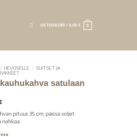
OSTOSKORI /
0,00
€
0
/
HEVOSELLE
/
SUITSET JA
RVIKKEET
kauhukahva satulaan
€
van pituus 35 cm, päissä soljet.
 nahkaa.
ossa