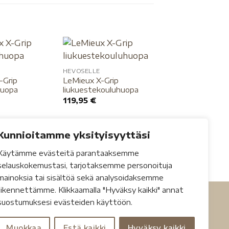
HEVOSELLE
-Grip
LeMieux X-Grip
HEVOSELLE
huopa
liukuestekouluhuopa
Back on Track –
119,95
€
rintaremmi
selänlämmittime
33,00
€
Kunnioitamme yksityisyyttäsi
Käytämme evästeitä parantaaksemme
selauskokemustasi, tarjotaksemme personoituja
mainoksia tai sisältöä sekä analysoidaksemme
liikennettämme. Klikkaamalla "Hyväksy kaikki" annat
suostumuksesi evästeiden käyttöön.
Muokkaa
Estä kaikki
Hyväksy kaikki