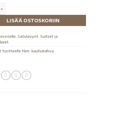
LISÄÄ OSTOSKORIIN
evoselle
,
Satulavyöt
,
Suitset ja
kkeet
t tuotteelle
hkm
,
kauhukahva