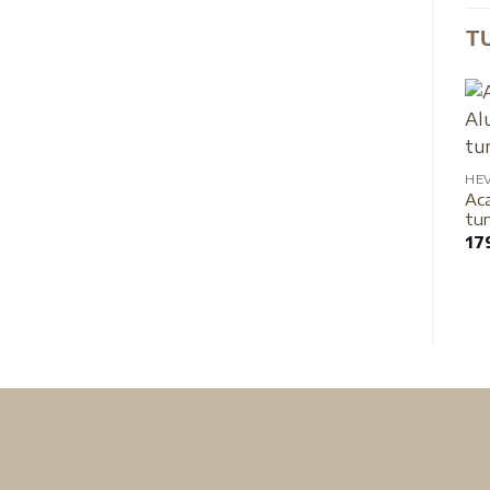
T
HE
Aca
tur
17