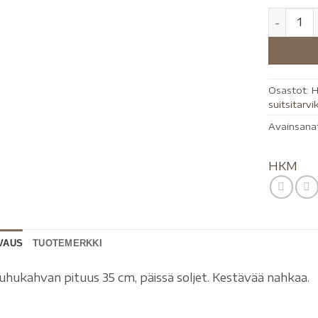
Osastot:
H
suitsitarvi
Avainsana
HKM
VAUS
TUOTEMERKKI
uhukahvan pituus 35 cm, päissä soljet. Kestävää nahkaa.