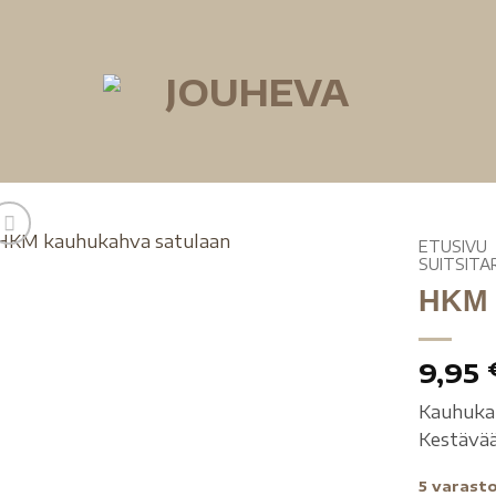
ETUSIVU
SUITSITA
HKM 
9,95
Kauhukah
Kestävää
5 varast