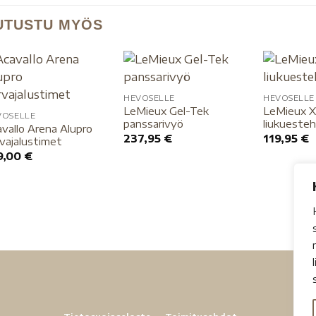
UTUSTU MYÖS
HEVOSELLE
HEVOSELLE
LeMieux Gel-Tek
LeMieux X
VOSELLE
panssarivyö
liukueste
vallo Arena Alupro
237,95
€
119,95
€
vajalustimet
9,00
€