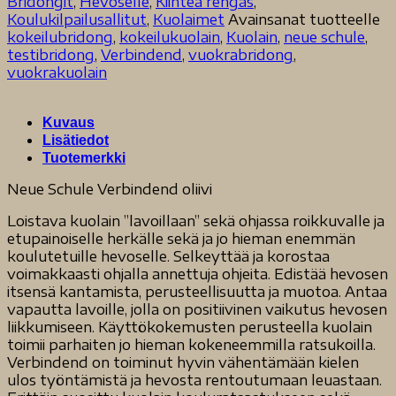
Bridongit
,
Hevoselle
,
Kiinteä rengas
,
määrä
Koulukilpailusallitut
,
Kuolaimet
Avainsanat tuotteelle
kokeilubridong
,
kokeilukuolain
,
Kuolain
,
neue schule
,
testibridong
,
Verbindend
,
vuokrabridong
,
vuokrakuolain
Kuvaus
Lisätiedot
Tuotemerkki
Neue Schule Verbindend oliivi
Loistava kuolain ”lavoillaan” sekä ohjassa roikkuvalle ja
etupainoiselle herkälle sekä ja jo hieman enemmän
koulutetuille hevoselle. Selkeyttää ja korostaa
voimakkaasti ohjalla annettuja ohjeita. Edistää hevosen
itsensä kantamista, perusteellisuutta ja muotoa. Antaa
vapautta lavoille, jolla on positiivinen vaikutus hevosen
liikkumiseen. Käyttökokemusten perusteella kuolain
toimii parhaiten jo hieman kokeneemmilla ratsukoilla.
Verbindend on toiminut hyvin vähentämään kielen
ulos työntämistä ja hevosta rentoutumaan leuastaan.