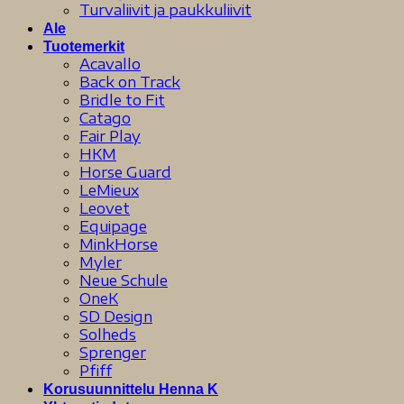
Turvaliivit ja paukkuliivit
Ale
Tuotemerkit
Acavallo
Back on Track
Bridle to Fit
Catago
Fair Play
HKM
Horse Guard
LeMieux
Leovet
Equipage
MinkHorse
Myler
Neue Schule
OneK
SD Design
Solheds
Sprenger
Pfiff
Korusuunnittelu Henna K