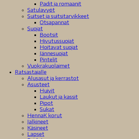
Padit ja romaanit
Satulavyöt
Suitset ja suitsitarvikkeet
Otsapannat
Suojat
Bootsit
Hivutussuojat
Hoitavat suojat
Jännesuojat
Pintelit
Vuokrakuolaimet
Ratsastajalle
Alusasut ja kerrastot
Asusteet
Huivit
Laukut ja kassit
Pipot
Sukat
HennaK korut
Jalkineet
Käsineet
Lapset