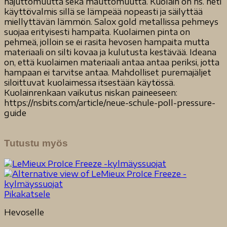
hajuttomuutta sekä mauttomuutta. Kuolain on ns. heti
käyttövalmis sillä se lämpeää nopeasti ja säilyttää
miellyttävän lämmön. Salox gold metallissa pehmeys
suojaa erityisesti hampaita. Kuolaimen pinta on
pehmeä, jolloin se ei rasita hevosen hampaita mutta
materiaali on silti kovaa ja kulutusta kestävää. Ideana
on, että kuolaimen materiaali antaa antaa periksi, jotta
hampaan ei tarvitse antaa. Mahdolliset puremajäljet
siloittuvat kuolaimessa itsestään käytössä.
Kuolainrenkaan vaikutus niskan paineeseen:
https://nsbits.com/article/neue-schule-poll-pressure-
guide
Tutustu myös
Pikakatsele
Hevoselle