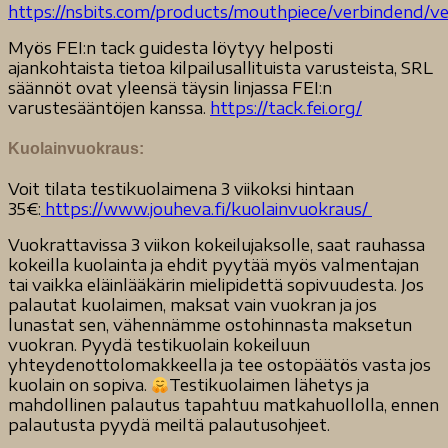
https://nsbits.com/products/mouthpiece/verbindend/v
Myös FEI:n tack guidesta löytyy helposti
ajankohtaista tietoa kilpailusallituista varusteista, SRL
säännöt ovat yleensä täysin linjassa FEI:n
varustesääntöjen kanssa.
https://tack.fei.org/
Kuolainvuokraus:
Voit tilata testikuolaimena 3 viikoksi hintaan
35€:
https://www.jouheva.fi/kuolainvuokraus/
Vuokrattavissa 3 viikon kokeilujaksolle, saat rauhassa
kokeilla kuolainta ja ehdit pyytää myös valmentajan
tai vaikka eläinlääkärin mielipidettä sopivuudesta. Jos
palautat kuolaimen, maksat vain vuokran ja jos
lunastat sen, vähennämme ostohinnasta maksetun
vuokran. Pyydä testikuolain kokeiluun
yhteydenottolomakkeella ja tee ostopäätös vasta jos
kuolain on sopiva.
Testikuolaimen lähetys ja
mahdollinen palautus tapahtuu matkahuollolla, ennen
palautusta pyydä meiltä palautusohjeet.