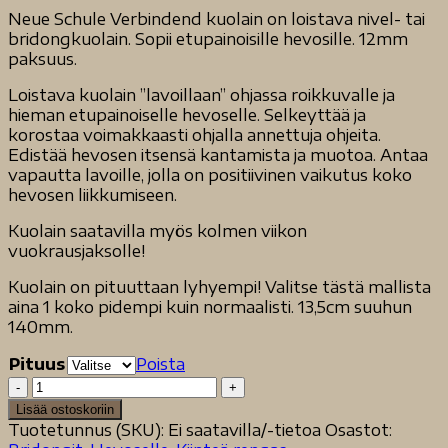
Neue Schule Verbindend kuolain on loistava nivel- tai
bridongkuolain. Sopii etupainoisille hevosille. 12mm
paksuus.
Loistava kuolain ”lavoillaan” ohjassa roikkuvalle ja
hieman etupainoiselle hevoselle. Selkeyttää ja
korostaa voimakkaasti ohjalla annettuja ohjeita.
Edistää hevosen itsensä kantamista ja muotoa. Antaa
vapautta lavoille, jolla on positiivinen vaikutus koko
hevosen liikkumiseen.
Kuolain saatavilla myös kolmen viikon
vuokrausjaksolle!
Kuolain on pituuttaan lyhyempi! Valitse tästä mallista
aina 1 koko pidempi kuin normaalisti. 13,5cm suuhun
140mm.
Pituus
Poista
Neue
Schule
Lisää ostoskoriin
Verbindend
Tuotetunnus (SKU):
Ei saatavilla/-tietoa
Osastot:
oliivi