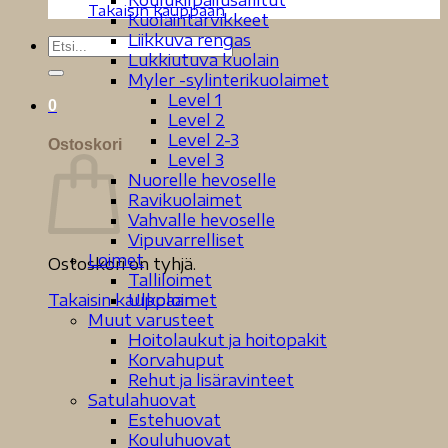
Koulukilpailusallitut
Takaisin kauppaan
Kuolaintarvikkeet
Liikkuva rengas
Etsi:
Lukkiutuva kuolain
Myler -sylinterikuolaimet
Level 1
0
Level 2
Level 2-3
Ostoskori
Level 3
Nuorelle hevoselle
Ravikuolaimet
Vahvalle hevoselle
Vipuvarrelliset
Loimet
Ostoskori on tyhjä.
Talliloimet
Ulkoloimet
Takaisin kauppaan
Muut varusteet
Hoitolaukut ja hoitopakit
Korvahuput
Rehut ja lisäravinteet
Satulahuovat
Estehuovat
Kouluhuovat