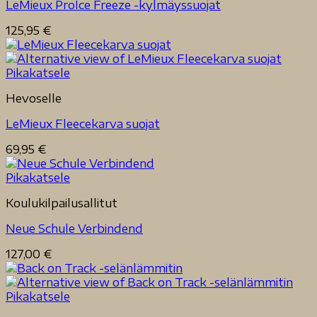
LeMieux ProIce Freeze -kylmäyssuojat
125,95
€
Pikakatsele
Hevoselle
LeMieux Fleecekarva suojat
69,95
€
Pikakatsele
Koulukilpailusallitut
Neue Schule Verbindend
127,00
€
Pikakatsele