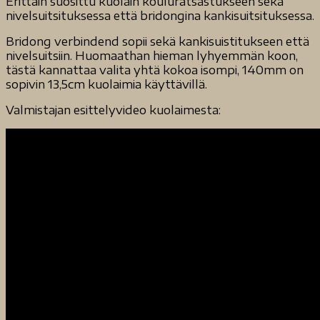
Erittäin suosittu kuolain kouluratsastukseen sekä
nivelsuitsituksessa että bridongina kankisuitsituksessa.
Bridong verbindend sopii sekä kankisuistitukseen että
nivelsuitsiin. Huomaathan hieman lyhyemmän koon,
tästä kannattaa valita yhtä kokoa isompi, 140mm on
sopivin 13,5cm kuolaimia käyttävillä.
Valmistajan esittelyvideo kuolaimesta: