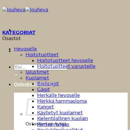
Skip
to
content
KATEGORIAT
Osastot
Hevoselle
Hoitotuotteet
Hoitotuotteet hevoselle
Hoitotuotteet varusteille
Etsi:
Jalustimet
Kuolaimet
Bridongit
Ostoskori /
0,00
€
0
Gägit
Herkälle hevoselle
Herkkä hammasloma
Kanget
Käytetyt kuolaimet
Kielentilallinen kuolain
Ostoskori on tyhjä.
Kiinteä rengas