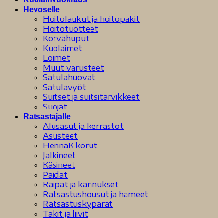
Hevoselle
Hoitolaukut ja hoitopakit
Hoitotuotteet
Korvahuput
Kuolaimet
Loimet
Muut varusteet
Satulahuovat
Satulavyöt
Suitset ja suitsitarvikkeet
Suojat
Ratsastajalle
Alusasut ja kerrastot
Asusteet
HennaK korut
Jalkineet
Käsineet
Paidat
Raipat ja kannukset
Ratsastushousut ja hameet
Ratsastuskypärät
Takit ja liivit