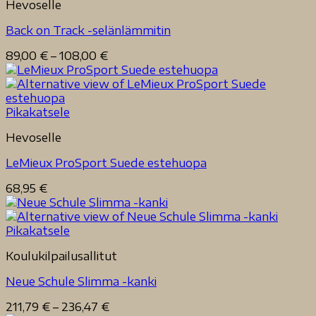
Hevoselle
Back on Track -selänlämmitin
Hintaluokka:
89,00
€
–
108,00
€
89,00 €
-
108,00 €
Pikakatsele
Hevoselle
LeMieux ProSport Suede estehuopa
68,95
€
Pikakatsele
Koulukilpailusallitut
Neue Schule Slimma -kanki
Hintaluokka:
211,79
€
–
236,47
€