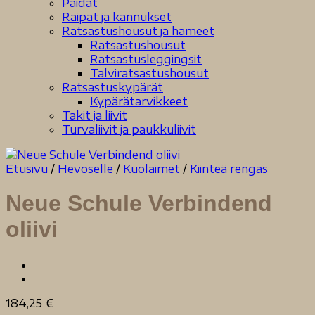
Paidat
Raipat ja kannukset
Ratsastushousut ja hameet
Ratsastushousut
Ratsastusleggingsit
Talviratsastushousut
Ratsastuskypärät
Kypärätarvikkeet
Takit ja liivit
Turvaliivit ja paukkuliivit
Etusivu
/
Hevoselle
/
Kuolaimet
/
Kiinteä rengas
Neue Schule Verbindend
oliivi
184,25
€