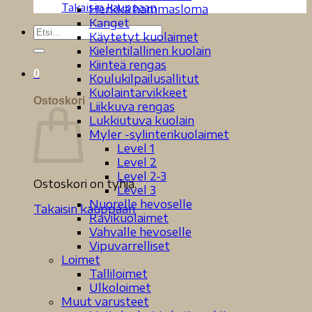
Takaisin kauppaan
Herkkä hammasloma
Kanget
Etsi:
Käytetyt kuolaimet
Kielentilallinen kuolain
Kiinteä rengas
0
Koulukilpailusallitut
Kuolaintarvikkeet
Ostoskori
Liikkuva rengas
Lukkiutuva kuolain
Myler -sylinterikuolaimet
Level 1
Level 2
Level 2-3
Ostoskori on tyhjä.
Level 3
Nuorelle hevoselle
Takaisin kauppaan
Ravikuolaimet
Vahvalle hevoselle
Vipuvarrelliset
Loimet
Talliloimet
Ulkoloimet
Muut varusteet