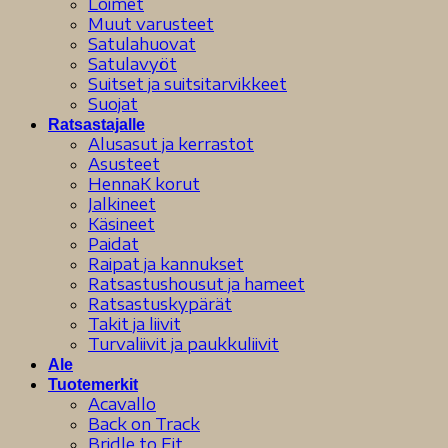
Loimet
Muut varusteet
Satulahuovat
Satulavyöt
Suitset ja suitsitarvikkeet
Suojat
Ratsastajalle
Alusasut ja kerrastot
Asusteet
HennaK korut
Jalkineet
Käsineet
Paidat
Raipat ja kannukset
Ratsastushousut ja hameet
Ratsastuskypärät
Takit ja liivit
Turvaliivit ja paukkuliivit
Ale
Tuotemerkit
Acavallo
Back on Track
Bridle to Fit