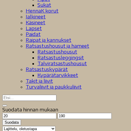
Sukat
HennaK korut
Jalkineet
Käsineet
Lapset
Paidat
Raipat ja kannukset
Ratsastushousut ja hameet
Ratsastushousut
Ratsastusleggingsit
Talviratsastushousut
Ratsastuskypärät
Kypärätarvikkeet
Takit ja liivit
Turvaliivit ja paukkuliivit
Suodata hinnan mukaan
Minimihinta
Maksimihinta
Suodata