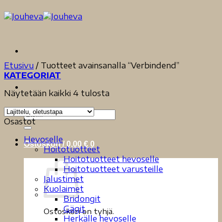
Skip
to
content
Etusivu
/
Tuotteet avainsanalla “Verbindend”
KATEGORIAT
Näytetään kaikki 4 tulosta
Etsi:
Osastot
Hevoselle
Ostoskori /
0,00
€
0
Hoitotuotteet
Hoitotuotteet hevoselle
Hoitotuotteet varusteille
Jalustimet
Kuolaimet
Bridongit
Gägit
Ostoskori on tyhjä.
Herkälle hevoselle