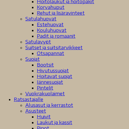
Hoitolaukut ja hoitopakit
Korvahuput
Rehut ja lisäravinteet
Satulahuovat
Estehuovat
Kouluhuovat
Padit ja romaanit
Satulavyöt
Suitset ja suitsitarvikkeet
Otsapannat
Suojat
Bootsit
Hivutussuojat
Hoitavat suojat
Jännesuojat
Pintelit
Vuokrakuolaimet
Ratsastajalle
Alusasut ja kerrastot
Asusteet
Huivit
Laukut ja kassit
Pipot