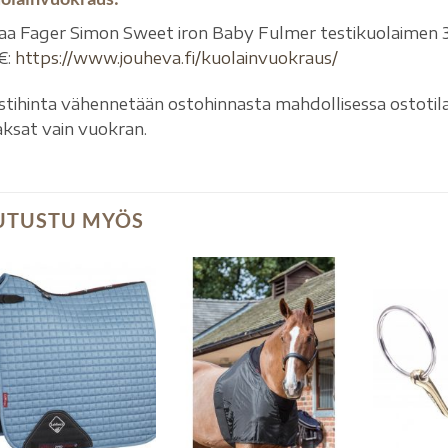
laa Fager Simon Sweet iron Baby Fulmer testikuolaimen 3 
€:
https://www.jouheva.fi/kuolainvuokraus/
stihinta vähennetään ostohinnasta mahdollisessa ostotila
ksat vain vuokran.
UTUSTU MYÖS