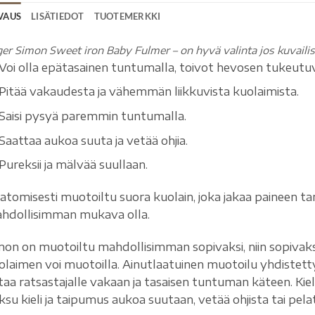
VAUS
LISÄTIEDOT
TUOTEMERKKI
ger
Simon Sweet iron Baby Fulmer –
on hyvä valinta jos kuvaili
Voi olla epätasainen tuntumalla, toivot hevosen tukeu
Pitää vakaudesta ja vähemmän liikkuvista kuolaimista.
Saisi pysyä paremmin tuntumalla.
Saattaa aukoa suuta ja vetää ohjia.
Pureksii ja mälvää suullaan.
atomisesti muotoiltu suora kuolain, joka jakaa paineen tarko
hdollisimman mukava olla.
mon on muotoiltu mahdollisimman sopivaksi, niin sopivak
olaimen voi muotoilla. Ainutlaatuinen muotoilu yhdiste
aa ratsastajalle vakaan ja tasaisen tuntuman käteen. Kielent
ksu kieli ja taipumus aukoa suutaan, vetää ohjista tai pelat