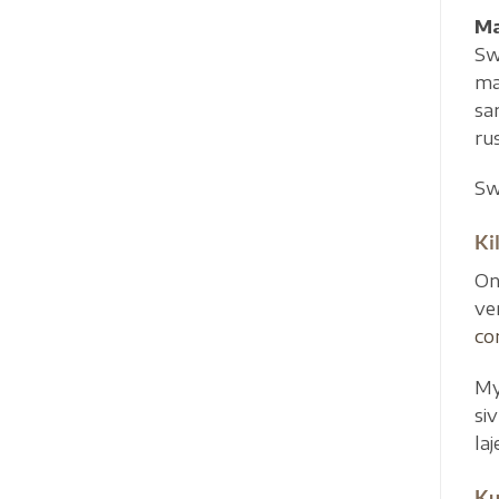
Ma
Sw
ma
sa
ru
Sw
Kil
On
ve
co
My
si
laj
Ku