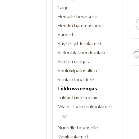
Gägit
Herkälle hevoselle
Herkkä hammasloma
Kanget
Käytetyt kuolaimet
Kielentilallinen kuolain
Kiinteä rengas
Koulukilpailusallitut
Kuolaintarvikkeet
Liikkuva rengas
Lukkiutuva kuolain
Myler -sylinterikuolaimet
Nuorelle hevoselle
Ravikuolaimet