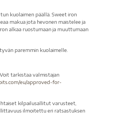
tun kuolaimen päällä. Sweet iron
keaa makua jota hevonen maistelee ja
iron alkaa ruostumaan ja muuttumaan
eytyvän paremmin kuolaimelle.
Voit tarkistaa valmistajan
rbits.com/eu/approved-for-
aiset kilpailusallitut varusteet,
llittavuus ilmoitettu eri ratsastuksen