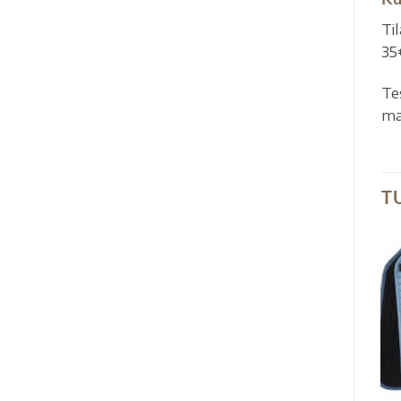
Ti
35
Te
ma
T