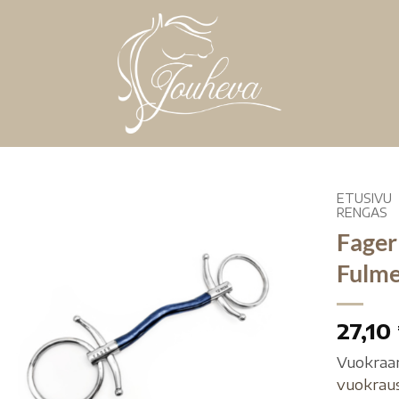
ETUSIVU
RENGAS
Fager
Fulme
27,10
Vuokraa
vuokrau