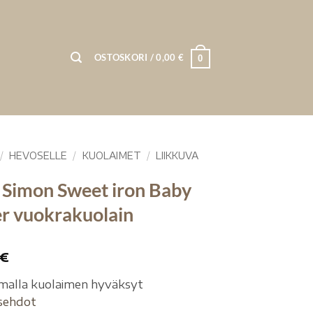
OSTOSKORI /
0,00
€
0
/
HEVOSELLE
/
KUOLAIMET
/
LIIKKUVA
 Simon Sweet iron Baby
r vuokrakuolain
€
malla kuolaimen hyväksyt
sehdot