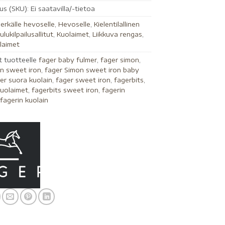
us (SKU):
Ei saatavilla/-tietoa
erkälle hevoselle
,
Hevoselle
,
Kielentilallinen
ulukilpailusallitut
,
Kuolaimet
,
Liikkuva rengas
,
laimet
t tuotteelle
fager baby fulmer
,
fager simon
,
n sweet iron
,
fager Simon sweet iron baby
er suora kuolain
,
fager sweet iron
,
fagerbits
,
kuolaimet
,
fagerbits sweet iron
,
fagerin
,
fagerin kuolain