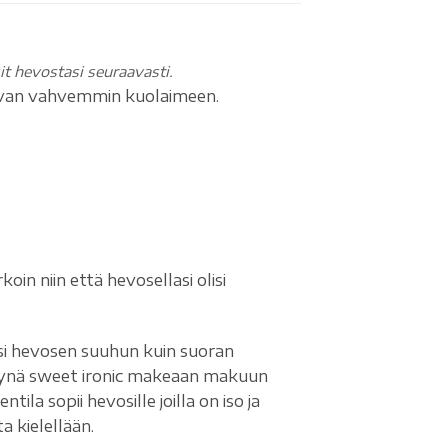
sit hevostasi seuraavasti.
tuvan vahvemmin kuolaimeen.
in niin että hevosellasi olisi
si hevosen suuhun kuin suoran
ttynä sweet ironic makeaan makuun
ila sopii hevosille joilla on iso ja
a kielellään.