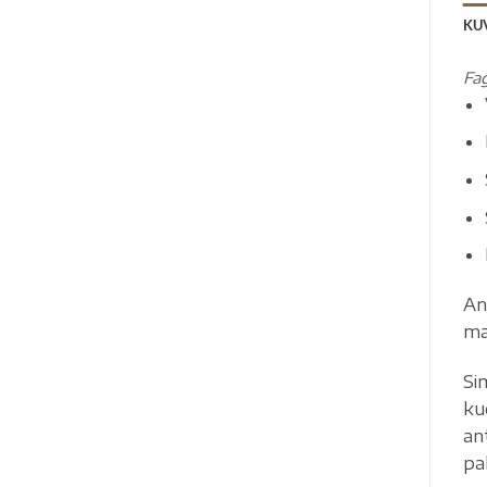
KU
Fa
An
ma
Si
ku
ant
pa