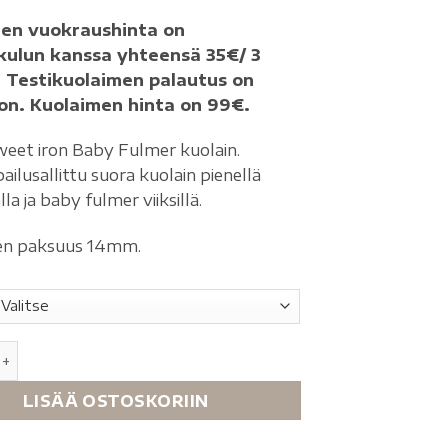
en vuokraushinta on
kulun kanssa yhteensä 35€/ 3
. Testikuolaimen palautus on
n. Kuolaimen hinta on 99€.
eet iron Baby Fulmer kuolain.
ailusallittu suora kuolain pienellä
lla ja baby fulmer viiksillä.
en paksuus 14mm.
LISÄÄ OSTOSKORIIN