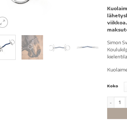
Kuolaim
lähetys
viikkoa
maksuto
Simon Sw
Koulukilp
kielentila
Kuolaim
Koko