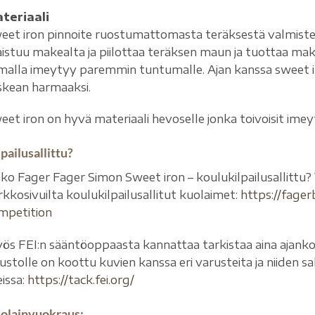
teriaali
eet iron pinnoite ruostumattomasta teräksestä valmiste
istuu makealta ja piilottaa teräksen maun ja tuottaa ma
malla imeytyy paremmin tuntumalle. Ajan kanssa sweet 
skean harmaaksi.
eet iron on hyvä materiaali hevoselle jonka toivoisit im
pailusallittu?
ko Fager Fager Simon Sweet iron – koulukilpailusallittu? 
rkkosivuilta koulukilpailusallitut kuolaimet:
https://fage
mpetition
ös FEI:n sääntöoppaasta kannattaa tarkistaa aina ajankoht
vustolle on koottu kuvien kanssa eri varusteita ja niiden sa
eissa:
https://tack.fei.org/
olainvuokraus: