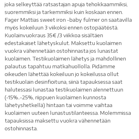
joka selkeyttää ratsastajan apuja tehokkaammiksi,
suoremmiksi ja tarkemmiksi kuin koskaan ennen.
Fager Mattias sweet iron -baby fulmer on saatavilla
myös kokeiluun 3 viikoksi ennen ostopäätöstä.
Kuolainvuokraus 35€ /3 viikkoa sisältäen
edestakaiset lähetyskulut. Maksettu kuolaimen
vuokra vähennetään ostohinnasta jos lunastat
kuolaimen. Testikuolaimen lähetys ja mahdollinen
palautus tapahtuu matkahuollolla. Pidämme
oikeuden lähettää kokeiluun jo kokeilussa ollut
testikuolain desinfioituna, siinä tapauksessa saat
halutessasi lunastaa testikuolaimen alennettuun
(-15%..-25%, riippuen kuolaimen kunnosta
lähetyshetkellä) hintaan tai voimme vaihtaa
kuolaimen uuteen lunastustilanteessa. Molemmissa
tapauksissa maksettu vuokra vähennetään
ostohinnasta.