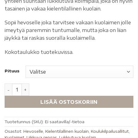
yhteen suuntaan lukkiutuva kolmipala, joka on hyvin
tasainen ja vakaa kielentilallinen kuolain.
Sopii hevoselle joka tarvitsee vakaan kuolaimen jolle
imeytyä paremmin tuntumalle, mutta joka on liian
jäykkä tai raskas suoralla kuolaimella.
Kokotaulukko tuotekuvissa.
Pituus
LISÄÄ OSTOSKORIIN
Tuotetunnus (SKU):
Ei saatavilla/-tietoa
Osastot:
Hevoselle
,
Kielentilallinen kuolain
,
Koulukilpailusallitut
,
Kuolaimet
,
Liikkuva rengas
,
Lukkiutuva kuolain