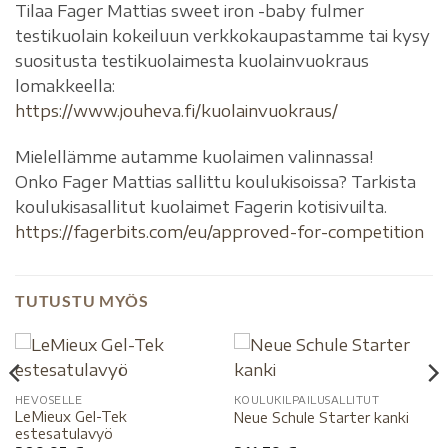
Tilaa Fager Mattias sweet iron -baby fulmer
testikuolain kokeiluun verkkokaupastamme tai kysy
suositusta testikuolaimesta kuolainvuokraus
lomakkeella:
https://www.jouheva.fi/kuolainvuokraus/
Mielellämme autamme kuolaimen valinnassa!
Onko Fager Mattias sallittu koulukisoissa? Tarkista
koulukisasallitut kuolaimet Fagerin kotisivuilta.
https://fagerbits.com/eu/approved-for-competition
TUTUSTU MYÖS
HEVOSELLE
KOULUKILPAILUSALLITUT
LeMieux Gel-Tek
Neue Schule Starter kanki
estesatulavyö