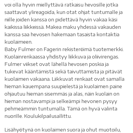
voi olla hyvin miellyttävä ratkaisu hevosille jotka
saattavat ylireagoida, kun otat ohjat tuntumalle ja
niille joiden kanssa on pidettävä hyvin vakaa käsi
kaikissa liikkeissä. Makea maku yhdessä vakauden
kanssa saa hevosen hakemaan tasaista kontaktia
kuolaimeen.
Baby Fulmer on Fagerin rekisteröimä tuotemerkki.
Kuolainrenkaassa yhdistyy liikkuva ja oliivirengas.
Fulmer viikset ovat lähellä hevosen poskia ja
tukevat kääntämistä sekä taivuttamista ja pitävät
kuolaimen vakaana. Liikkuvat renkaat ovat samalla
hieman kauempana suupielestä ja kuolaimen paine
ohjautuu hieman sisemmäs ja alas, näin kuolain on
hieman nostavampi ja selkeämpi hevonen pysyy
pehmeämmin tuntumalla. Tämä on hyvä valinta
nuorille. Koulukilpailusallittu.
Lisähyötynä on kuolaimen suora ja ohut muotoilu,