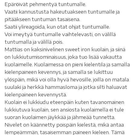
Epäröivät pehmentyä tuntumalle.
Vaatii kannustusta hakeutuakseen tuntumalle ja
pitääkseen tuntuman tasaisena.
Saatii ylireagoida, kun otat ohjat tuntumalle.
Voi imeytyä tuntumalle vaihtelevasti, on välillä
tuntumalla ja välillä pois.
Mattias on kaksinivelinen sweet iron kuolain, ja siinä
on lukkiutumisominaisuus, joka tuo lisää vakautta
kuolaimelle. Kuolaimessa on pieni kielentila ja samalla
kielenpaineen kevennys, ja samalla se lukittuu
ylöspäin, mikä voi olla hyvä hevosille, joilla on matala
suulaki ja herkkä hammasloma ja jotka silti haluavat
kielenpaineen kevennystä.
Kuolain ei lukkiudu eteenpäin kuten tavanomainen
lukkiutuva kuolain, sen ansiosta kuolaimella ei tule
suoran kuolaimen jäykkää ja jähmeää tunnetta.
Nivelet on käännetty poispäin kielestä, mikä antaa
lempeämmän, tasaisemman paineen kieleen. Tämä