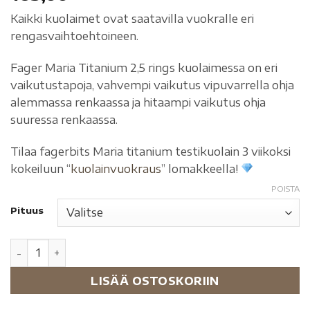
Kaikki kuolaimet ovat saatavilla vuokralle eri
rengasvaihtoehtoineen.
Fager Maria Titanium 2,5 rings kuolaimessa on eri
vaikutustapoja, vahvempi vaikutus vipuvarrella ohja
alemmassa renkaassa ja hitaampi vaikutus ohja
suuressa renkaassa.
Tilaa fagerbits Maria titanium testikuolain 3 viikoksi
kokeiluun “
kuolainvuokraus
” lomakkeella!
POISTA
Pituus
LISÄÄ OSTOSKORIIN