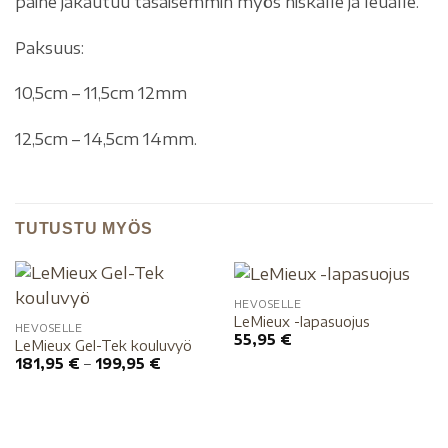
paine jakautuu tasaisemmin myös niskalle ja leualle.
Paksuus:
10,5cm – 11,5cm 12mm
12,5cm – 14,5cm 14mm.
TUTUSTU MYÖS
HEVOSELLE
LeMieux -lapasuojus
HEVOSELLE
55,95
€
LeMieux Gel-Tek kouluvyö
181,95
€
–
199,95
€