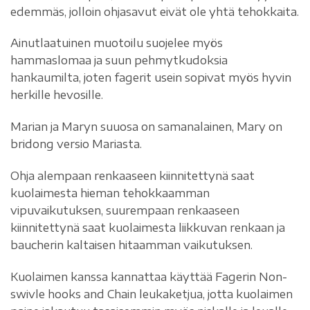
edemmäs, jolloin ohjasavut eivät ole yhtä tehokkaita.
Ainutlaatuinen muotoilu suojelee myös
hammaslomaa ja suun pehmytkudoksia
hankaumilta, joten fagerit usein sopivat myös hyvin
herkille hevosille.
Marian ja Maryn suuosa on samanalainen, Mary on
bridong versio Mariasta.
Ohja alempaan renkaaseen kiinnitettynä saat
kuolaimesta hieman tehokkaamman
vipuvaikutuksen, suurempaan renkaaseen
kiinnitettynä saat kuolaimesta liikkuvan renkaan ja
baucherin kaltaisen hitaamman vaikutuksen.
Kuolaimen kanssa kannattaa käyttää Fagerin Non-
swivle hooks and Chain leukaketjua, jotta kuolaimen