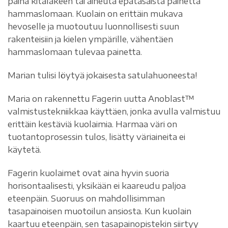
paina kitalakeen tai aiheuta epätasaista painetta
hammaslomaan. Kuolain on erittäin mukava
hevoselle ja muotoutuu luonnollisesti suun
rakenteisiin ja kielen ympärille, vähentäen
hammaslomaan tulevaa painetta.
Marian tulisi löytyä jokaisesta satulahuoneesta!
Maria on rakennettu Fagerin uutta Anoblast™
valmistustekniikkaa käyttäen, jonka avulla valmistuu
erittäin kestäviä kuolaimia. Harmaa väri on
tuotantoprosessin tulos, lisätty väriaineita ei
käytetä.
Fagerin kuolaimet ovat aina hyvin suoria
horisontaalisesti, yksikään ei kaareudu paljoa
eteenpäin. Suoruus on mahdollisimman
tasapainoisen muotoilun ansiosta. Kun kuolain
kaartuu eteenpäin, sen tasapainopistekin siirtyy