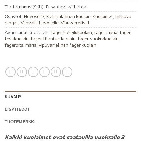
Tuotetunnus (SKU):
Ei saatavilla/-tietoa
Osastot:
Hevoselle
,
Kielentilallinen kuolain
,
Kuolaimet
,
Liikkuva
rengas
,
Vahvalle hevoselle
,
Vipuvarrelliset
Avainsanat tuotteelle
fager kokeilukuolain
,
fager maria
,
fager
testikuolain
,
fager titanium kuolain
,
fager vuokrakuolain
,
fagerbits
,
maria
,
vipuvarrellinen fager kuolain
KUVAUS
LISÄTIEDOT
TUOTEMERKKI
Kaikki kuolaimet ovat saatavilla vuokralle 3