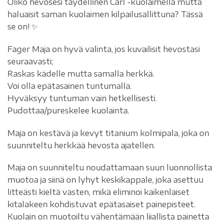
Oliko hevosesi täydellinen Carl -kuolaimella mutta
haluaisit saman kuolaimen kilpailusallittuna? Tässä
se on! ✨
Fager Maja on hyvä valinta, jos kuvailisit hevostasi
seuraavasti;
Raskas kädelle mutta samalla herkkä.
Voi olla epätasainen tuntumalla.
Hyväksyy tuntuman vain hetkellisesti.
Pudottaa/pureskelee kuolainta.
Maja on kestävä ja kevyt titanium kolmipala, joka on
suunniteltu herkkää hevosta ajatellen.
Maja on suunniteltu noudattamaan suun luonnollista
muotoa ja siinä on lyhyt keskikappale, joka asettuu
litteästi kieltä vasten, mikä eliminoi kaikenlaiset
kitalakeen kohdistuvat epätasaiset painepisteet.
Kuolain on muotoiltu vähentämään liiallista painetta