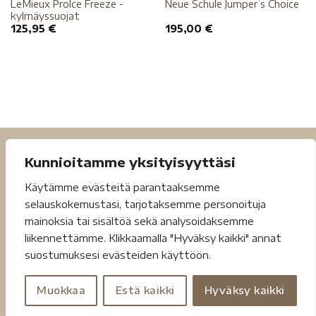
LeMieux ProIce Freeze -
Neue Schule Jumper’s Choice
kylmäyssuojat
125,95
€
195,00
€
Kunnioitamme yksityisyyttäsi
Käytämme evästeitä parantaaksemme
selauskokemustasi, tarjotaksemme personoituja
mainoksia tai sisältöä sekä analysoidaksemme
liikennettämme. Klikkaamalla "Hyväksy kaikki" annat
suostumuksesi evästeiden käyttöön.
Tietosuojaseloste
Toimitusehdot
Muokkaa
Estä kaikki
Hyväksy kaikki
Copyright 2026 ©
Jouheva.net