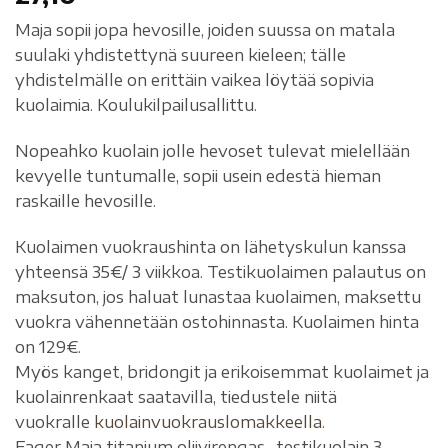
Maja sopii jopa hevosille, joiden suussa on matala
suulaki yhdistettynä suureen kieleen; tälle
yhdistelmälle on erittäin vaikea löytää sopivia
kuolaimia. Koulukilpailusallittu.
Nopeahko kuolain jolle hevoset tulevat mielellään
kevyelle tuntumalle, sopii usein edestä hieman
raskaille hevosille.
Kuolaimen vuokraushinta on lähetyskulun kanssa
yhteensä 35€/ 3 viikkoa. Testikuolaimen palautus on
maksuton, jos haluat lunastaa kuolaimen, maksettu
vuokra vähennetään ostohinnasta. Kuolaimen hinta
on 129€.
Myös kanget, bridongit ja erikoisemmat kuolaimet ja
kuolainrenkaat saatavilla, tiedustele niitä
vuokralle
kuolainvuokrauslomakkeella
.
Fager Maja titanium oliivirengas -testikuolain 3