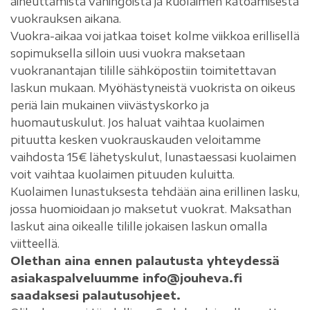
aiheuttamista vahingoista ja kuolaimen katoamisesta
vuokrauksen aikana.
Vuokra-aikaa voi jatkaa toiset kolme viikkoa erillisellä
sopimuksella silloin uusi vuokra maksetaan
vuokranantajan tilille sähköpostiin toimitettavan
laskun mukaan. Myöhästyneistä vuokrista on oikeus
periä lain mukainen viivästyskorko ja
huomautuskulut. Jos haluat vaihtaa kuolaimen
pituutta kesken vuokrauskauden veloitamme
vaihdosta 15€ lähetyskulut, lunastaessasi kuolaimen
voit vaihtaa kuolaimen pituuden kuluitta.
Kuolaimen lunastuksesta tehdään aina erillinen lasku,
jossa huomioidaan jo maksetut vuokrat. Maksathan
laskut aina oikealle tilille jokaisen laskun omalla
viitteellä.
Olethan aina ennen palautusta yhteydessä
asiakaspalveluumme info@jouheva.fi
saadaksesi palautusohjeet.