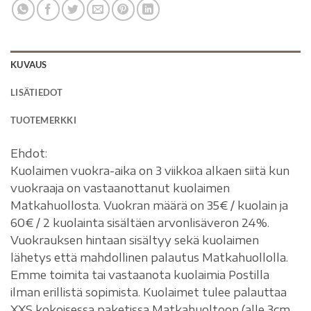
KUVAUS
LISÄTIEDOT
TUOTEMERKKI
Ehdot:
Kuolaimen vuokra-aika on 3 viikkoa alkaen siitä kun
vuokraaja on vastaanottanut kuolaimen
Matkahuollosta. Vuokran määrä on 35€ / kuolain ja
60€ / 2 kuolainta sisältäen arvonlisäveron 24%.
Vuokrauksen hintaan sisältyy sekä kuolaimen
lähetys että mahdollinen palautus Matkahuollolla.
Emme toimita tai vastaanota kuolaimia Postilla
ilman erillistä sopimista. Kuolaimet tulee palauttaa
XXS kokoisessa paketissa Matkahuoltoon (alle 3cm