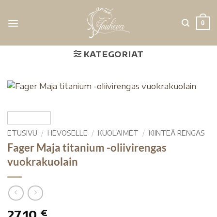
0
KATEGORIAT
ETUSIVU
/
HEVOSELLE
/
KUOLAIMET
/
KIINTEÄ RENGAS
Fager Maja titanium -oliivirengas
vuokrakuolain
27,10
€