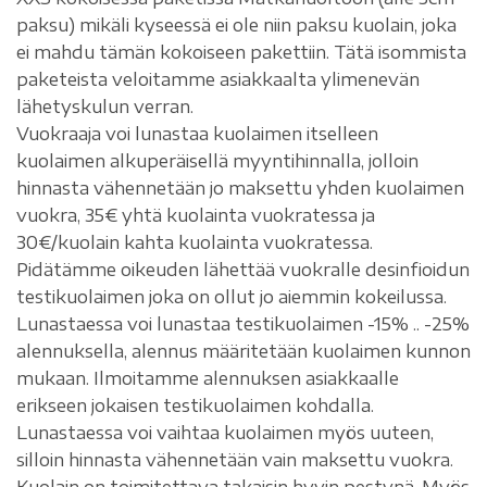
paksu) mikäli kyseessä ei ole niin paksu kuolain, joka
ei mahdu tämän kokoiseen pakettiin. Tätä isommista
paketeista veloitamme asiakkaalta ylimenevän
lähetyskulun verran.
Vuokraaja voi lunastaa kuolaimen itselleen
kuolaimen alkuperäisellä myyntihinnalla, jolloin
hinnasta vähennetään jo maksettu yhden kuolaimen
vuokra, 35€ yhtä kuolainta vuokratessa ja
30€/kuolain kahta kuolainta vuokratessa.
Pidätämme oikeuden lähettää vuokralle desinfioidun
testikuolaimen joka on ollut jo aiemmin kokeilussa.
Lunastaessa voi lunastaa testikuolaimen -15% .. -25%
alennuksella, alennus määritetään kuolaimen kunnon
mukaan. Ilmoitamme alennuksen asiakkaalle
erikseen jokaisen testikuolaimen kohdalla.
Lunastaessa voi vaihtaa kuolaimen myös uuteen,
silloin hinnasta vähennetään vain maksettu vuokra.
Kuolain on toimitettava takaisin hyvin pestynä. Myös