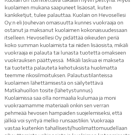
kuolaimen mukana saapuneet lisäosat, kuten
kankiketjut, tulee palauttaa. Kuolain on Hevosellesi
Oy:n eli Jouhevan omaisuutta kunnes vuokraaja on
ostanut ja maksanut kuolaimen kokonaisuudessaan
itselleen. Hevosellesi Oy pidättää oikeuden periä
koko summan kuolaimista tai niiden lisäosista, mikäli
vuokraaja ei palauta tai lunasta tuotetta omakseen
vuokrauksen päättyessä. Mikäli laskua ei makseta
tai tuotetta palauteta kehotuksista huolimatta
teemme rikosilmoituksen. Palautustilanteissa
kuolaimen lähettämisestä on säilytettävä
Matkahuollon tosite (lähetystunnus).
Kuolaimissa saa olla normaalia kulumaa ja moni
vuokraamamme materiaali onkin sen verran
pehmeää hevosen hampaiden suojelemiseksi, että
jälkiä voi syntyä melko runsaastikin. Vuokraaja
vastaa kuitenkin tahallisesti/huolimattomuudellaan