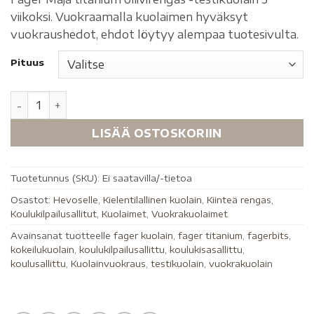
viikoksi. Vuokraamalla kuolaimen hyväksyt
vuokraushedot, ehdot löytyy alempaa tuotesivulta.
Pituus
LISÄÄ OSTOSKORIIN
Tuotetunnus (SKU):
Ei saatavilla/-tietoa
Osastot:
Hevoselle
,
Kielentilallinen kuolain
,
Kiinteä rengas
,
Koulukilpailusallitut
,
Kuolaimet
,
Vuokrakuolaimet
Avainsanat tuotteelle
fager kuolain
,
fager titanium
,
fagerbits
,
kokeilukuolain
,
koulukilpailusallittu
,
koulukisasallittu
,
koulusallittu
,
Kuolainvuokraus
,
testikuolain
,
vuokrakuolain