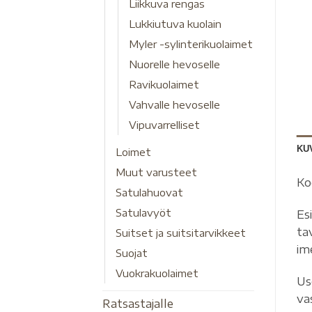
Liikkuva rengas
Lukkiutuva kuolain
Myler -sylinterikuolaimet
Nuorelle hevoselle
Ravikuolaimet
Vahvalle hevoselle
Vipuvarrelliset
KU
Loimet
Muut varusteet
Ko
Satulahuovat
Satulavyöt
Es
ta
Suitset ja suitsitarvikkeet
im
Suojat
Vuokrakuolaimet
Us
va
Ratsastajalle