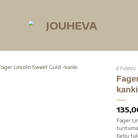
ETUSIVU
Fager
kank
135,
Fager Li
tuntuman
Ketju tu