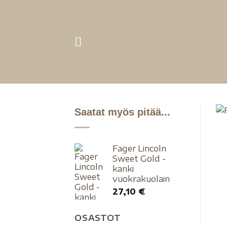
Saatat myös pitää...
Fager Lincoln
Sweet Gold -
kanki
vuokrakuolain
27,10
€
OSASTOT