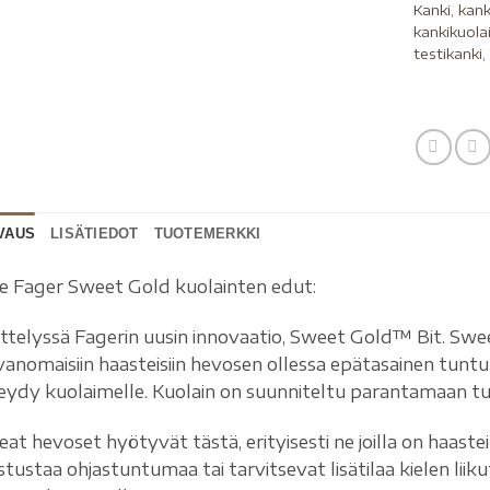
Kanki
,
kank
kankikuola
testikanki
VAUS
LISÄTIEDOT
TUOTEMERKKI
e Fager Sweet Gold kuolainten edut:
ittelyssä Fagerin uusin innovaatio, Sweet Gold™ Bit. Sw
vanomaisiin haasteisiin hevosen ollessa epätasainen tunt
eydy kuolaimelle. Kuolain on suunniteltu parantamaan tu
eat hevoset hyötyvät tästä, erityisesti ne joilla on haast
stustaa ohjastuntumaa tai tarvitsevat lisätilaa kielen li