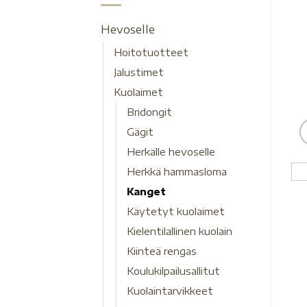
Hevoselle
Hoitotuotteet
Jalustimet
Kuolaimet
Bridongit
Gägit
Herkälle hevoselle
Herkkä hammasloma
Kanget
Käytetyt kuolaimet
Kielentilallinen kuolain
Kiinteä rengas
Koulukilpailusallitut
Kuolaintarvikkeet