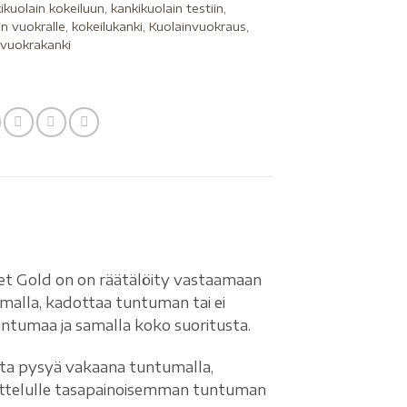
ikuolain kokeiluun
,
kankikuolain testiin
,
in vuokralle
,
kokeilukanki
,
Kuolainvuokraus
,
,
vuokrakanki
eet Gold on on räätälöity vastaamaan
umalla, kadottaa tuntuman tai ei
ntumaa ja samalla koko suoritusta.
eita pysyä vakaana tuntumalla,
ikuttelulle tasapainoisemman tuntuman