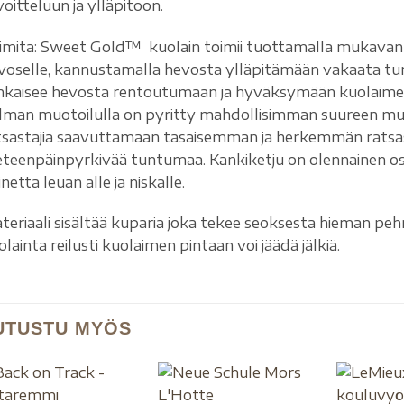
voitteluun ja ylläpitoon.
imita: Sweet Gold™ kuolain toimii tuottamalla mukava
voselle, kannustamalla hevosta ylläpitämään vakaata 
hkaisee hevosta rentoutumaan ja hyväksymään kuolaimen,
lman muotoilulla on pyritty mahdollisimman suureen mu
tsastajia saavuttamaan tasaisemman ja herkemmän ratsa
 eteenpäinpyrkivää tuntumaa. Kankiketju on olennainen os
netta leuan alle ja niskalle.
teriaali sisältää kuparia joka tekee seoksesta hieman pe
lainta reilusti kuolaimen pintaan voi jäädä jälkiä.
UTUSTU MYÖS