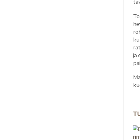
ta
To
he
ro
ku
ra
ja
pai
Ma
kuo
T