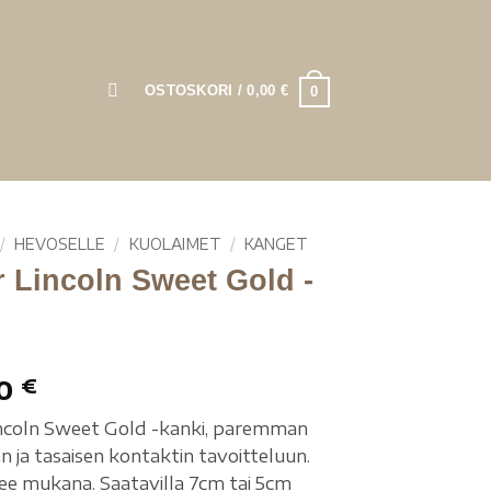
OSTOSKORI /
0,00
€
0
/
HEVOSELLE
/
KUOLAIMET
/
KANGET
 Lincoln Sweet Gold -
i
00
€
ncoln Sweet Gold -kanki, paremman
 ja tasaisen kontaktin tavoitteluun.
lee mukana. Saatavilla 7cm tai 5cm