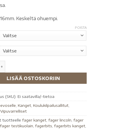
sa.
 16mm. Keskeltä ohuempi.
POISTA
LISÄÄ OSTOSKORIIN
us (SKU):
Ei saatavilla/-tietoa
evoselle
,
Kanget
,
Koulukilpailusallitut
,
,
Vipuvarrelliset
t tuotteelle
fager kanget
,
fager lincoln
,
fager
,
fager testikuolain
,
fagerbits
,
fagerbits kanget
,