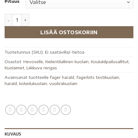
Pituus
LISÄÄ OSTOSKORIIN
Tuotetunnus (SKU):
Ei saatavilla/-tietoa
Osastot:
Hevoselle
,
Kielentilallinen kuolain
,
Koulukilpailusallitut
,
Kuolaimet
,
Liikkuva rengas
Avainsanat tuotteelle
fager harald
,
fagerbits testikuolain
,
harald
,
kokeilukuolain
,
vuokrakuolain
KUVAUS