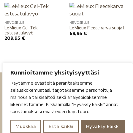
HEVOSELLE
HEVOSELLE
LeMieux Gel-Tek
LeMieux Fleecekarva suojat
estesatulavyö
69,95
€
209,95
€
Kunnioitamme yksityisyyttäsi
Käytämme evästeitä parantaaksemme
selauskokemustasi, tarjotaksemme personoituja
mainoksia tai sisältöä sekä analysoidaksemme
liikennettämme. Klikkaamalla "Hyväksy kaikki" annat
suostumuksesi evästeiden käyttöön.
Tietosuojaseloste
Toimitusehdot
Muokkaa
Estä kaikki
Hyväksy kaikki
Copyright 2026 ©
Jouheva.net