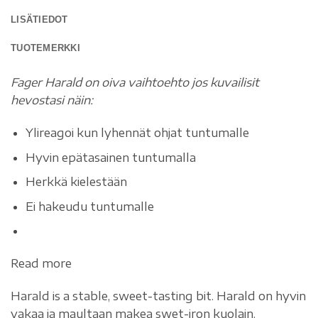
LISÄTIEDOT
TUOTEMERKKI
Fager Harald on oiva vaihtoehto jos kuvailisit
hevostasi näin:
Ylireagoi kun lyhennät ohjat tuntumalle
Hyvin epätasainen tuntumalla
Herkkä kielestään
Ei hakeudu tuntumalle
Read more
Harald is a stable, sweet-tasting bit. Harald on hyvin
vakaa ja maultaan makea swet-iron kuolain.