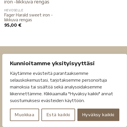
HEVOSELLE
Fager Harald sweet iron -
liikkuva rengas
95,00
€
Kunnioitamme yksityisyyttäsi
Käytämme evästeitä parantaaksemme
selauskokemustasi, tarjotaksemme personoituja
mainoksia tai sisältöä sekä analysoidaksemme
Tietosuojaseloste
Toimitusehdot
liikennettämme. Klikkaamalla "Hyväksy kaikki" annat
suostumuksesi evästeiden käyttöön.
Copyright 2026 ©
Jouheva.net
Muokkaa
Estä kaikki
Hyväksy kaikki