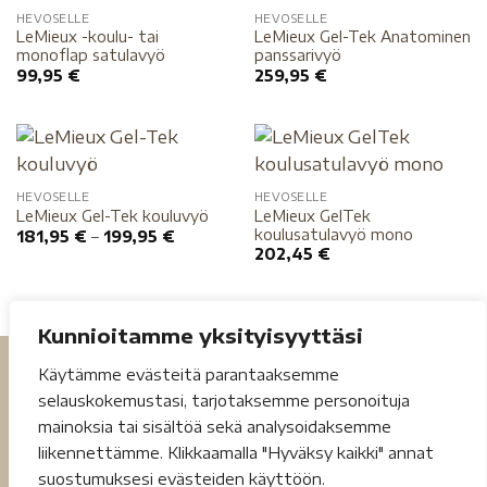
HEVOSELLE
HEVOSELLE
LeMieux -koulu- tai
LeMieux Gel-Tek Anatominen
monoflap satulavyö
panssarivyö
99,95
€
259,95
€
HEVOSELLE
HEVOSELLE
LeMieux GelTek
LeMieux Gel-Tek kouluvyö
koulusatulavyö mono
181,95
€
–
199,95
€
202,45
€
Kunnioitamme yksityisyyttäsi
Käytämme evästeitä parantaaksemme
selauskokemustasi, tarjotaksemme personoituja
mainoksia tai sisältöä sekä analysoidaksemme
liikennettämme. Klikkaamalla "Hyväksy kaikki" annat
suostumuksesi evästeiden käyttöön.