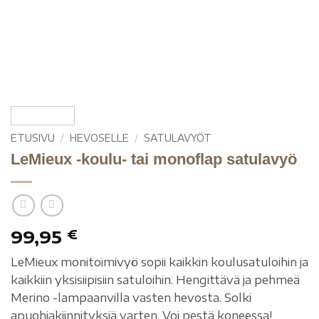
ETUSIVU
/
HEVOSELLE
/
SATULAVYÖT
LeMieux -koulu- tai monoflap satulavyö
99,95
€
LeMieux monitoimivyö sopii kaikkin koulusatuloihin ja
kaikkiin yksisiipisiin satuloihin. Hengittävä ja pehmeä
Merino -lampaanvilla vasten hevosta. Solki
apuohjakiinnityksiä varten. Voi pestä koneessa!