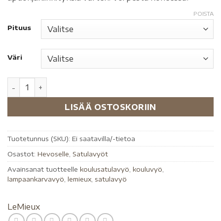
POISTA
Pituus
Väri
LISÄÄ OSTOSKORIIN
Tuotetunnus (SKU):
Ei saatavilla/-tietoa
Osastot:
Hevoselle
,
Satulavyöt
Avainsanat tuotteelle
koulusatulavyö
,
kouluvyö
,
lampaankarvavyö
,
lemieux
,
satulavyö
LeMieux