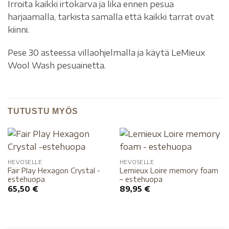
Irroita kaikki irtokarva ja lika ennen pesua
harjaamalla, tarkista samalla että kaikki tarrat ovat
kiinni.
Pese 30 asteessa villaohjelmalla ja käytä LeMieux
Wool Wash pesuainetta.
TUTUSTU MYÖS
HEVOSELLE
HEVOSELLE
Fair Play Hexagon Crystal -
Lemieux Loire memory foam
estehuopa
– estehuopa
65,50
€
89,95
€