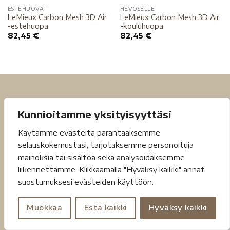
ESTEHUOVAT
HEVOSELLE
LeMieux Carbon Mesh 3D Air
LeMieux Carbon Mesh 3D Air
-estehuopa
-kouluhuopa
82,45
€
82,45
€
Kunnioitamme yksityisyyttäsi
Käytämme evästeitä parantaaksemme
selauskokemustasi, tarjotaksemme personoituja
Tietosuojaseloste
Toimitusehdot
mainoksia tai sisältöä sekä analysoidaksemme
liikennettämme. Klikkaamalla "Hyväksy kaikki" annat
Copyright 2026 ©
Jouheva.net
suostumuksesi evästeiden käyttöön.
Muokkaa
Estä kaikki
Hyväksy kaikki