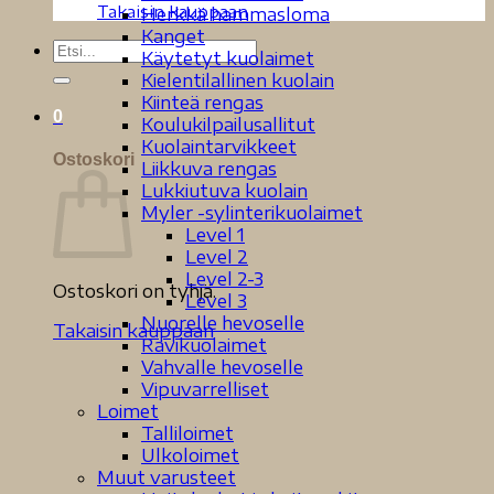
Takaisin kauppaan
Herkkä hammasloma
Kanget
Etsi:
Käytetyt kuolaimet
Kielentilallinen kuolain
Kiinteä rengas
0
Koulukilpailusallitut
Kuolaintarvikkeet
Ostoskori
Liikkuva rengas
Lukkiutuva kuolain
Myler -sylinterikuolaimet
Level 1
Level 2
Level 2-3
Ostoskori on tyhjä.
Level 3
Nuorelle hevoselle
Takaisin kauppaan
Ravikuolaimet
Vahvalle hevoselle
Vipuvarrelliset
Loimet
Talliloimet
Ulkoloimet
Muut varusteet