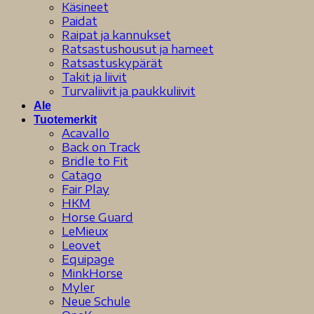
Käsineet
Paidat
Raipat ja kannukset
Ratsastushousut ja hameet
Ratsastuskypärät
Takit ja liivit
Turvaliivit ja paukkuliivit
Ale
Tuotemerkit
Acavallo
Back on Track
Bridle to Fit
Catago
Fair Play
HKM
Horse Guard
LeMieux
Leovet
Equipage
MinkHorse
Myler
Neue Schule