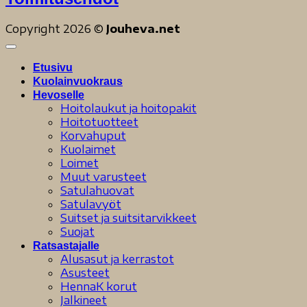
Copyright 2026 ©
Jouheva.net
Etusivu
Kuolainvuokraus
Hevoselle
Hoitolaukut ja hoitopakit
Hoitotuotteet
Korvahuput
Kuolaimet
Loimet
Muut varusteet
Satulahuovat
Satulavyöt
Suitset ja suitsitarvikkeet
Suojat
Ratsastajalle
Alusasut ja kerrastot
Asusteet
HennaK korut
Jalkineet