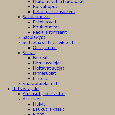
Hoitolaukut ja hoitopakit
Korvahuput
Rehut ja lisäravinteet
Satulahuovat
Estehuovat
Kouluhuovat
Padit ja romaanit
Satulavyöt
Suitset ja suitsitarvikkeet
Otsapannat
Suojat
Bootsit
Hivutussuojat
Hoitavat suojat
Jännesuojat
Pintelit
Vuokrakuolaimet
Ratsastajalle
Alusasut ja kerrastot
Asusteet
Huivit
Laukut ja kassit
Pipot