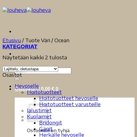
Skip
to
content
Etusivu
/
Tuote Väri
/
Ocean
KATEGORIAT
Näytetään kaikki 2 tulosta
Etsi:
Osastot
Hevoselle
Ostoskori /
0,00
€
0
Hoitotuotteet
Hoitotuotteet hevoselle
Hoitotuotteet varusteille
Jalustimet
Kuolaimet
Bridongit
Gägit
Ostoskori on tyhjä.
Herkälle hevoselle