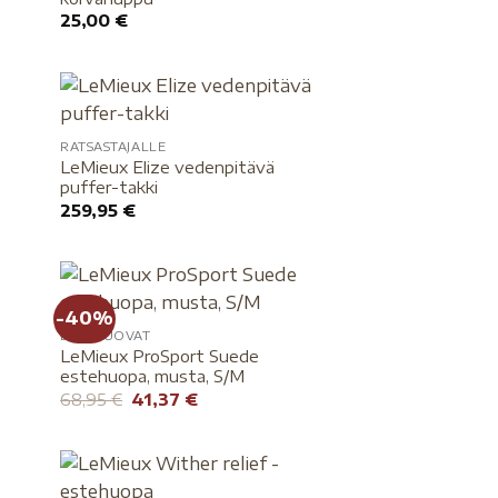
25,00
€
RATSASTAJALLE
LeMieux Elize vedenpitävä
puffer-takki
259,95
€
-40%
ESTEHUOVAT
LeMieux ProSport Suede
estehuopa, musta, S/M
68,95
€
41,37
€