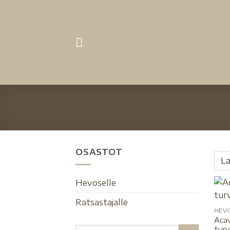
OSASTOT
Hevoselle
Ratsastajalle
HEV
Acav
turv