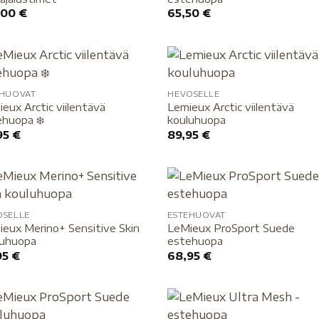
,00
€
65,50
€
EHUOVAT
HEVOSELLE
eux Arctic viilentävä
Lemieux Arctic viilentävä
huopa ❄️
kouluhuopa
95
€
89,95
€
OSELLE
ESTEHUOVAT
eux Merino+ Sensitive Skin
LeMieux ProSport Suede
luhuopa
estehuopa
95
€
68,95
€