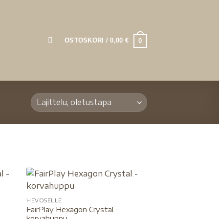
OSTOSKORI /
0,00
€
0
HEVOSELLE
FairPlay Hexagon Crystal -
korvahuppu