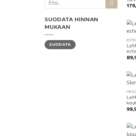
179
SUODATA HINNAN
MUKAAN
EST
SUODATA
LeMi
este
89,
HEV
LeMi
kou
99,