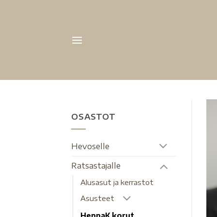
OSASTOT
Hevoselle
Ratsastajalle
Alusasut ja kerrastot
Asusteet
HennaK korut