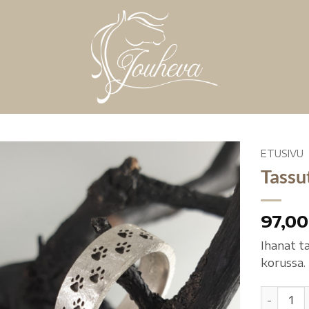
ETUSIVU
Tassu
97,0
Ihanat t
korussa. 