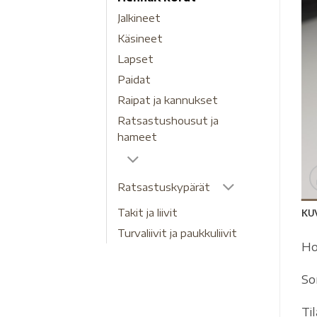
Jalkineet
Käsineet
Lapset
Paidat
Raipat ja kannukset
Ratsastushousut ja
hameet
Ratsastuskypärät
Takit ja liivit
KU
Turvaliivit ja paukkuliivit
Ho
So
Ti