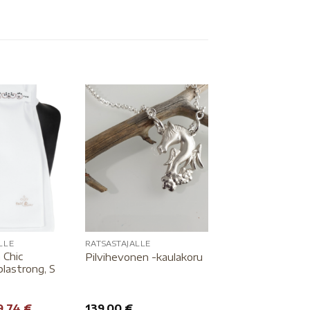
LLE
RATSASTAJALLE
 Chic
Pilvihevonen -kaulakoru
lastrong, S
9,74
€
139,00
€