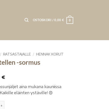
OSTOSKORI /
0,00
€
0
/
RATSASTAJALLE
/
HENNAK KORUT
tellen -sormus
0
€
assunjäljet aina mukana kauniissa
Kaikille eläinten ystäville! 😍