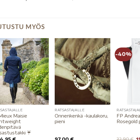
UTUSTU MYÖS
-40%
SASTAJALLE
RATSASTAJALLE
RATSASTAJA
Mieux Maisie
Onnenkenkä -kaulakoru,
FP Andrea
ghtweight
pieni
Rosegold p
denpitävä
sastustakki ☔️
4,95
€
97,00
€
32,90
€
1