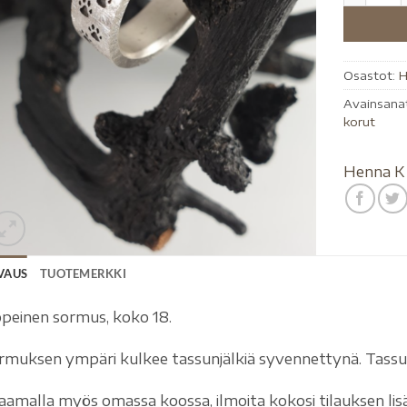
Osastot:
H
Avainsana
korut
Henna K
VAUS
TUOTEMERKKI
peinen sormus, koko 18.
rmuksen ympäri kulkee tassunjälkiä syvennettynä. Tassui
laamalla myös omassa koossa, ilmoita kokosi tilauksen lisä