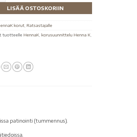
LISÄÄ OSTOSKORIIN
ennaK korut
,
Ratsastajalle
t tuotteelle
HennaK
,
korusuunnittelu Henna K
,
ssa patinointi (tummennus).
tiedoissa.