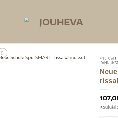
ETUSIVU
KANNUKS
Neue
riss
107,
Koulukilp