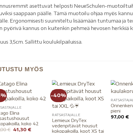
nnusremmit asettuvat helposti NeueSchulen-muotoiltuihin
tuviksi saappaan päälle. Tämä muotoilu ohjaa myös kann
älle. Ergonomisesti suunniteltu lisäämään tuntumaa ja te
n pyörivä kannus on kuitenkin pehmeä hevosen herkkiä ky
uus 3,5cm. Sallittu koulukilpailuissa.
UTUSTU MYÖS
5%
-40%
RATSASTAJA
Onnenkenk
SASTAJALLE
pieni
ago Elina
RATSASTAJALLE
97,00
€
tsastushousut
Lemieux DryTex
opaikoilla, koko 42
vedenpitävät housut
8,00
€
41,30
€
kokopaikoilla, koot XS tai