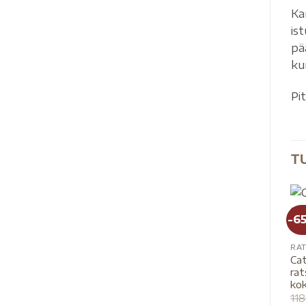
Ka
is
pä
ku
Pit
T
-6
RAT
Cat
ra
kok
11