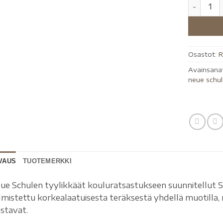
Osastot:
R
Avainsana
neue schu
VAUS
TUOTEMERKKI
ue Schulen tyylikkäät kouluratsastukseen suunnitellu
lmistettu korkealaatuisesta teräksestä yhdellä muotilla, m
ustavat.