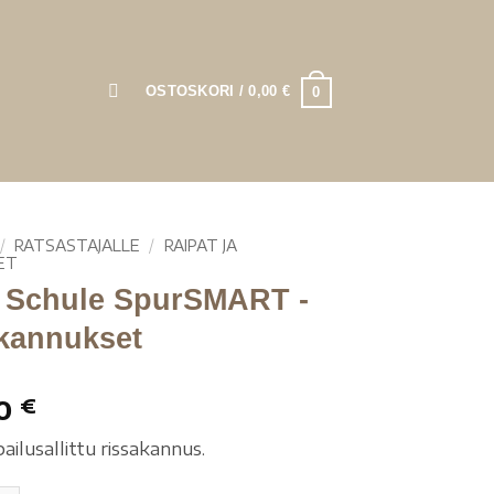
OSTOSKORI /
0,00
€
0
/
RATSASTAJALLE
/
RAIPAT JA
ET
 Schule SpurSMART -
akannukset
00
€
ailusallittu rissakannus.