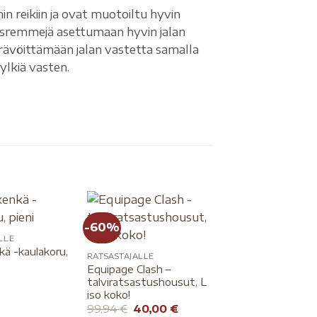
 reikiin ja ovat muotoiltu hyvin
usremmejä asettumaan hyvin jalan
rävöittämään jalan vastetta samalla
lkiä vasten.
-60%
LLE
RATSASTAJALLE
ä -kaulakoru,
LeMieux Drytex -
RATSASTAJALLE
ratsastushousut 
Equipage Clash –
169,95
€
talviratsastushousut, L
iso koko!
99,94
€
40,00
€