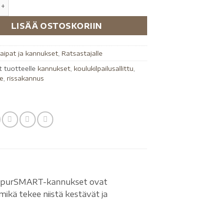
LISÄÄ OSTOSKORIIN
aipat ja kannukset
,
Ratsastajalle
t tuotteelle
kannukset
,
koulukilpailusallittu
,
le
,
rissakannus
t SpurSMART-kannukset ovat
ikä tekee niistä kestävät ja