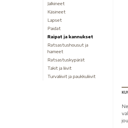
Jalkineet
Käsineet
Lapset
Paidat
Raipat ja kannukset
Ratsastushousut ja
hameet
Ratsastuskypärät
Takit ja liivit
Turvaliivit ja paukkuliivit
KU
Ne
va
jo