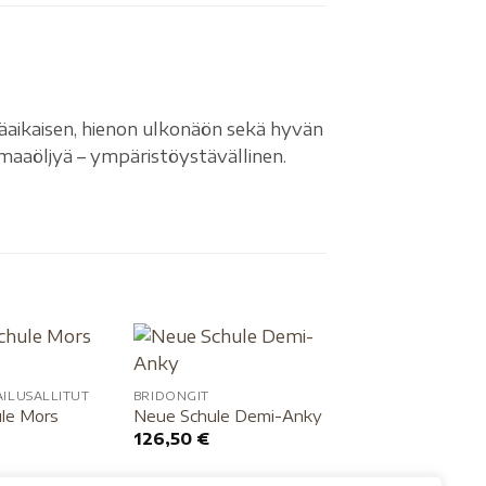
käaikaisen, hienon ulkonäön sekä hyvän
lä maaöljyä – ympäristöystävällinen.
HEVOSELLE
LeMieux -lapasuo
ILUSALLITUT
BRIDONGIT
55,95
€
le Mors
Neue Schule Demi-Anky
126,50
€