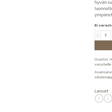
hyvän suo
luonnolli
ympärist
Ei varast
Osastot:
H
varusteille
Avainsana
satulasaip
Leovet