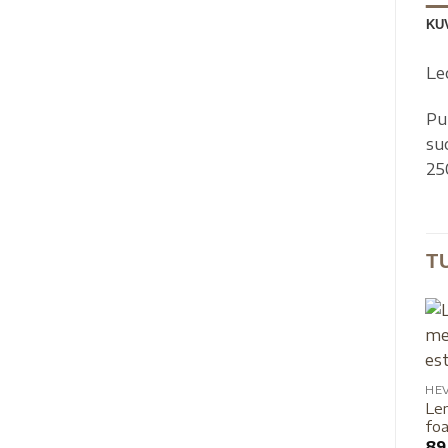
KU
Le
Pu
suo
25
T
HE
Le
fo
89