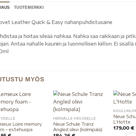
VAUS
TUOTEMERKKI
ovet Leather Quick & Easy nahanpuhdistusaine
hdistaa ja hoitaa sileää nahkaa. Nahka saa raikkaan ja pit
jan. Antaa nahalle kauniin ja luonnollisen kiillon. Ei sisäl
0ml
UTUSTU MYÖS
KOULUKILPA
Neue Schu
VOSELLE
HERKÄLLE HEVOSELLE
L’Hotte
mieux Loire memory
Neue Schule Tranz
179,00
€
am – estehuopa
Angled oliivi (kolmipala)
,95
€
184,26
€