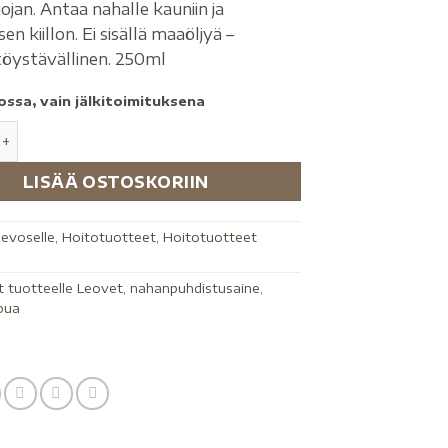
jan. Antaa nahalle kauniin ja
sen kiillon. Ei sisällä maaöljyä –
öystävällinen. 250ml
ossa, vain jälkitoimituksena
LISÄÄ OSTOSKORIIN
evoselle
,
Hoitotuotteet
,
Hoitotuotteet
t tuotteelle
Leovet
,
nahanpuhdistusaine
,
pua