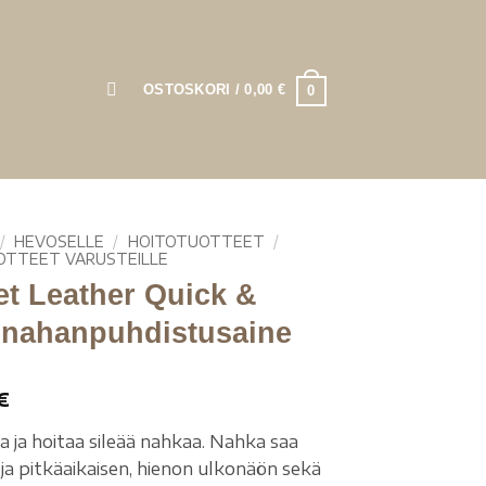
OSTOSKORI /
0,00
€
0
/
HEVOSELLE
/
HOITOTUOTTEET
/
OTTEET VARUSTEILLE
et Leather Quick &
 nahanpuhdistusaine
€
a ja hoitaa sileää nahkaa. Nahka saa
 ja pitkäaikaisen, hienon ulkonäön sekä