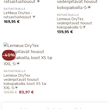
RATSASTAJALLE
LeMieux Drytex -
RATSASTAJALLE
ratsastushousut ☔️
Lemieux DryTex
169,95
€
vedenpitävät housut
kokopaikoilla 💦☔️
139,95
€
-40%
RATSASTAJALLE
Lemieux DryTex
vedenpitävät housut
kokopaikoilla, koot XS tai
XXL 💦☔️
139,95
€
83,97
€