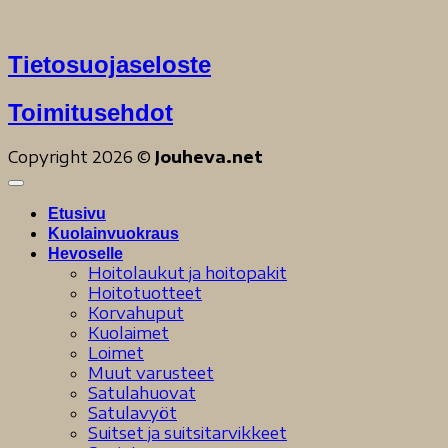
Tietosuojaseloste
Toimitusehdot
Copyright 2026 ©
Jouheva.net
Etusivu
Kuolainvuokraus
Hevoselle
Hoitolaukut ja hoitopakit
Hoitotuotteet
Korvahuput
Kuolaimet
Loimet
Muut varusteet
Satulahuovat
Satulavyöt
Suitset ja suitsitarvikkeet