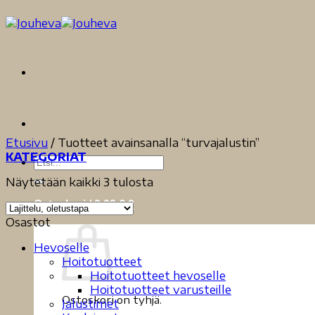
Skip
to
content
Etusivu
/
Tuotteet avainsanalla “turvajalustin”
KATEGORIAT
Etsi:
Näytetään kaikki 3 tulosta
Ostoskori /
0,00
€
0
Osastot
Hevoselle
Hoitotuotteet
Hoitotuotteet hevoselle
Hoitotuotteet varusteille
Ostoskori on tyhjä.
Jalustimet