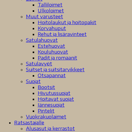
Talliloimet
Ulkoloimet
Muut varusteet
Hoitolaukut ja hoitopakit
Korvahuput
Rehut ja lisäravinteet
Satulahuovat
Estehuovat
Kouluhuovat
Padit ja romaanit
Satulavyöt
Suitset ja suitsitarvikkeet
Otsapannat
Suojat
Bootsit
Hivutussuojat
Hoitavat suojat
Jännesuojat
Pintelit
Vuokrakuolaimet
Ratsastajalle
Alusasut ja kerrastot