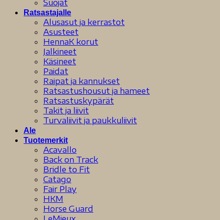
Suojat
Ratsastajalle
Alusasut ja kerrastot
Asusteet
HennaK korut
Jalkineet
Käsineet
Paidat
Raipat ja kannukset
Ratsastushousut ja hameet
Ratsastuskypärät
Takit ja liivit
Turvaliivit ja paukkuliivit
Ale
Tuotemerkit
Acavallo
Back on Track
Bridle to Fit
Catago
Fair Play
HKM
Horse Guard
LeMieux