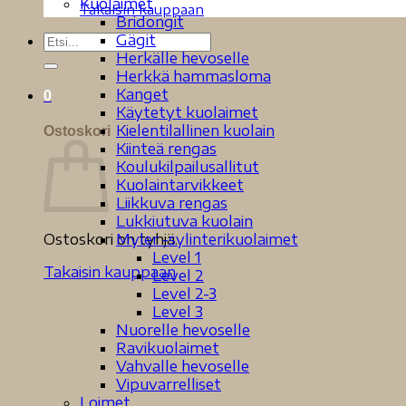
Kuolaimet
Takaisin kauppaan
Bridongit
Gägit
Etsi:
Herkälle hevoselle
Herkkä hammasloma
Kanget
0
Käytetyt kuolaimet
Kielentilallinen kuolain
Ostoskori
Kiinteä rengas
Koulukilpailusallitut
Kuolaintarvikkeet
Liikkuva rengas
Lukkiutuva kuolain
Myler -sylinterikuolaimet
Ostoskori on tyhjä.
Level 1
Takaisin kauppaan
Level 2
Level 2-3
Level 3
Nuorelle hevoselle
Ravikuolaimet
Vahvalle hevoselle
Vipuvarrelliset
Loimet