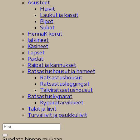
Asusteet
Huivit
Laukut ja kassit
Pipot
Sukat
HennaK korut
Jalkineet
Käsineet
Lapset
Paidat
Raipat ja kannukset
Ratsastushousut ja hameet
Ratsastushousut
Ratsastusleggingsit
Talviratsastushousut
Ratsastuskypärät
Kypärätarvikkeet
Takit ja liivit
Turvaliivit ja paukkuliivit
Suodata hinnan mukaan