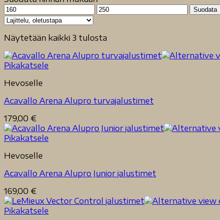
Minimihinta
Maksimihinta
Suodata
Näytetään kaikki 3 tulosta
Pikakatsele
Hevoselle
Acavallo Arena Alupro turvajalustimet
179,00
€
Pikakatsele
Hevoselle
Acavallo Arena Alupro Junior jalustimet
169,00
€
Pikakatsele