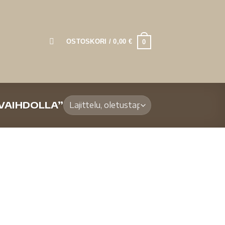
OSTOSKORI /
0,00
€
0
VAIHDOLLA”