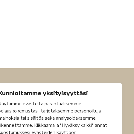
Kunnioitamme yksityisyyttäsi
Käytämme evästeitä parantaaksemme
selauskokemustasi, tarjotaksemme personoituja
mainoksia tai sisältöä sekä analysoidaksemme
liikennettämme. Klikkaamalla "Hyväksy kaikki" annat
suostumuksesi evästeiden käyttöön.