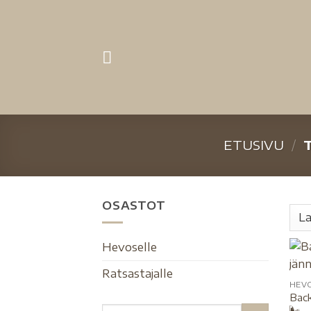
ETUSIVU
/
T
OSASTOT
Hevoselle
Ratsastajalle
HEV
Back
🌬️