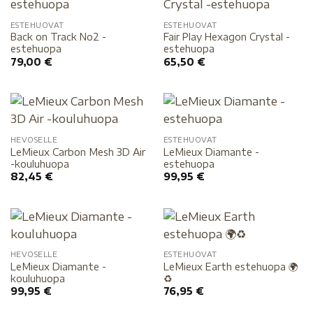
ESTEHUOVAT
ESTEHUOVAT
Back on Track No2 -
Fair Play Hexagon Crystal -
estehuopa
estehuopa
79,00
€
65,50
€
HEVOSELLE
ESTEHUOVAT
LeMieux Carbon Mesh 3D Air
LeMieux Diamante -
-kouluhuopa
estehuopa
82,45
€
99,95
€
HEVOSELLE
ESTEHUOVAT
LeMieux Diamante -
LeMieux Earth estehuopa 🌍
kouluhuopa
♻️
99,95
€
76,95
€