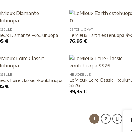
OSELLE
ESTEHUOVAT
ieux Diamante -kouluhuopa
LeMieux Earth estehuopa 🌍♻
95
€
76,95
€
OSELLE
HEVOSELLE
LeMieux Loire Classic -koulu
eux Loire Classic -kouluhuopa
SS26
95
€
99,95
€
1
2