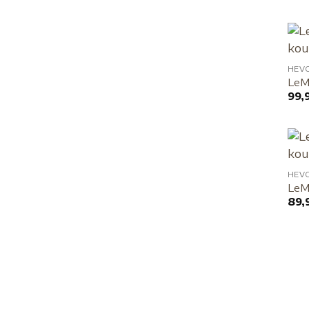
HEV
LeM
99,
HEV
LeMi
89,