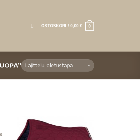
OSTOSKORI /
0,00
€
0
UOPA”
pa