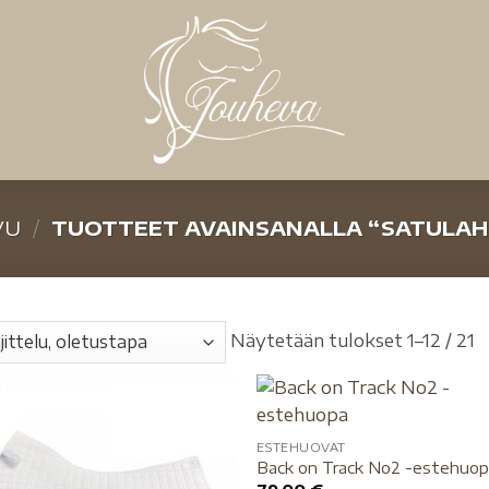
VU
/
TUOTTEET AVAINSANALLA “SATULAH
Näytetään tulokset 1–12 / 21
ESTEHUOVAT
Back on Track No2 -estehuo