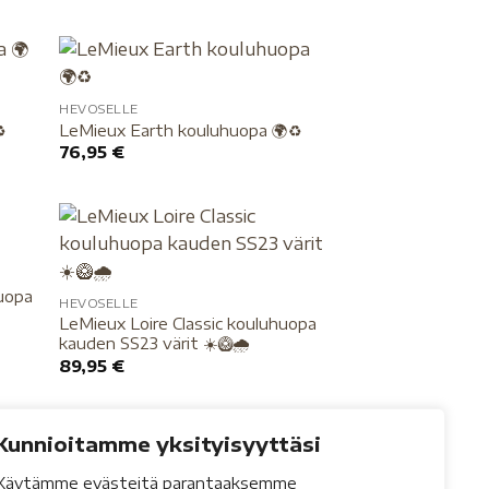
HEVOSELLE
️
LeMieux Earth kouluhuopa 🌍♻️
76,95
€
huopa
HEVOSELLE
LeMieux Loire Classic kouluhuopa
kauden SS23 värit ☀️🥝🌧
89,95
€
Kunnioitamme yksityisyyttäsi
Käytämme evästeitä parantaaksemme