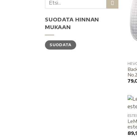
SUODATA HINNAN
MUKAAN
SUODATA
HEV
Back
No.
79,
EST
LeMi
este
89,