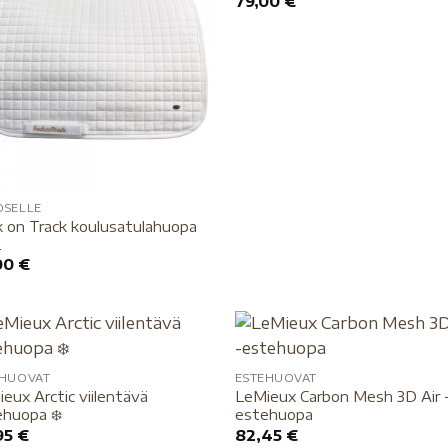
79,00
€
OSELLE
 on Track koulusatulahuopa
2
00
€
EHUOVAT
ESTEHUOVAT
eux Arctic viilentävä
LeMieux Carbon Mesh 3D Air 
huopa ❄️
estehuopa
95
€
82,45
€