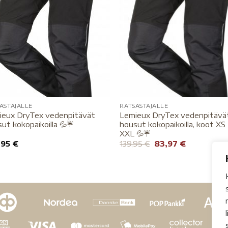
ASTAJALLE
RATSASTAJALLE
ieux DryTex vedenpitävät
Lemieux DryTex vedenpitävä
ut kokopaikoilla 💦☔️
housut kokopaikoilla, koot XS 
XXL 💦☔️
,95
€
139,95
€
83,97
€