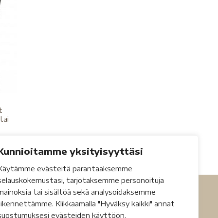
t
tai
Kunnioitamme yksityisyyttäsi
Käytämme evästeitä parantaaksemme
selauskokemustasi, tarjotaksemme personoituja
mainoksia tai sisältöä sekä analysoidaksemme
liikennettämme. Klikkaamalla "Hyväksy kaikki" annat
suostumuksesi evästeiden käyttöön.