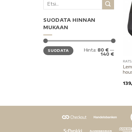
SUODATA HINNAN
MUKAAN
Hinta:
80 €
—
SUODATA
140 €
RATS
Lem
hous
139