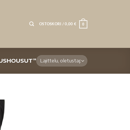
OSTOSKORI /
0,00
€
0
TUSHOUSUT”