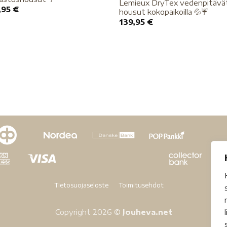
Lemieux DryTex vedenpitävä
,95
€
housut kokopaikoilla 💦☔️
139,95
€
Tietosuojaseloste
Toimitusehdot
Copyright 2026 ©
Jouheva.net