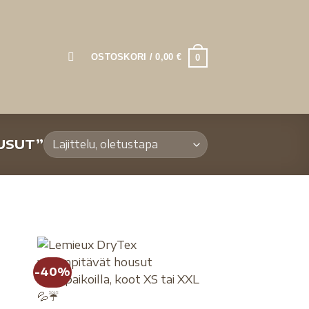
OSTOSKORI /
0,00
€
0
USUT”
-40%