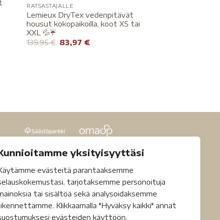
t
RATSASTAJALLE
Lemieux DryTex vedenpitävät
housut kokopaikoilla, koot XS tai
XXL 💦☔️
139,95
€
83,97
€
Kunnioitamme yksityisyyttäsi
Käytämme evästeitä parantaaksemme
selauskokemustasi, tarjotaksemme personoituja
mainoksia tai sisältöä sekä analysoidaksemme
liikennettämme. Klikkaamalla "Hyväksy kaikki" annat
suostumuksesi evästeiden käyttöön.