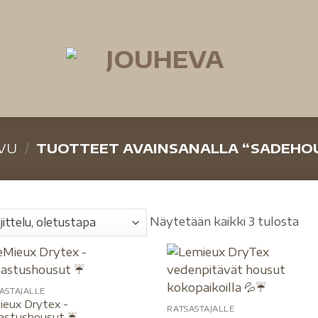
VU
/
TUOTTEET AVAINSANALLA “SADEHO
Näytetään kaikki 3 tulosta
ASTAJALLE
ieux Drytex -
RATSASTAJALLE
astushousut ☔️