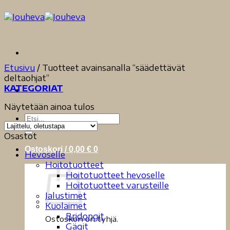
Skip
to
content
Etusivu
/
Tuotteet avainsanalla “säädettävät
deltaohjat”
KATEGORIAT
Näytetään ainoa tulos
Etsi:
Osastot
Ostoskori /
0,00
€
0
Hevoselle
Hoitotuotteet
Hoitotuotteet hevoselle
Hoitotuotteet varusteille
Jalustimet
Kuolaimet
Bridongit
Ostoskori on tyhjä.
Gägit