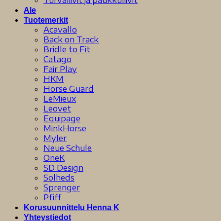
Ale
Tuotemerkit
Acavallo
Back on Track
Bridle to Fit
Catago
Fair Play
HKM
Horse Guard
LeMieux
Leovet
Equipage
MinkHorse
Myler
Neue Schule
OneK
SD Design
Solheds
Sprenger
Pfiff
Korusuunnittelu Henna K
Yhteystiedot