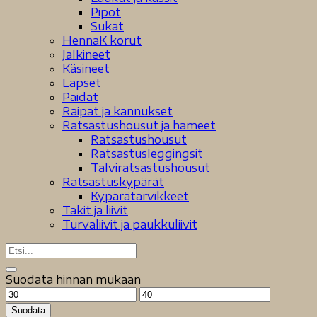
Pipot
Sukat
HennaK korut
Jalkineet
Käsineet
Lapset
Paidat
Raipat ja kannukset
Ratsastushousut ja hameet
Ratsastushousut
Ratsastusleggingsit
Talviratsastushousut
Ratsastuskypärät
Kypärätarvikkeet
Takit ja liivit
Turvaliivit ja paukkuliivit
Suodata hinnan mukaan
Minimihinta
Maksimihinta
Suodata