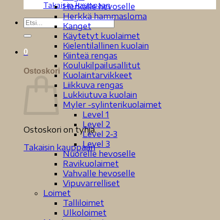
Takaisin kauppaan
Herkälle hevoselle
Herkkä hammasloma
Etsi:
Kanget
Käytetyt kuolaimet
Kielentilallinen kuolain
0
Kiinteä rengas
Koulukilpailusallitut
Ostoskori
Kuolaintarvikkeet
Liikkuva rengas
Lukkiutuva kuolain
Myler -sylinterikuolaimet
Level 1
Level 2
Ostoskori on tyhjä.
Level 2-3
Level 3
Takaisin kauppaan
Nuorelle hevoselle
Ravikuolaimet
Vahvalle hevoselle
Vipuvarrelliset
Loimet
Talliloimet
Ulkoloimet