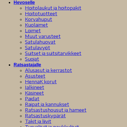
Hevoselle
Hoitolaukut ja hoitopakit
Hoitotuotteet
Korvahuput
Kuolaimet
Loimet
Muut varusteet
Satulahuovat
Satulavyöt
Suitset ja suitsitarvikkeet
Suojat
Ratsastajalle
Alusasut ja kerrastot
Asusteet
HennaK korut
Jalkineet
Käsineet
Paidat
Raipat ja kannukset
Ratsastushousut ja hameet
Ratsastuskypärät
Takit ja liivit
Turvaliivit ja paukkuliivit