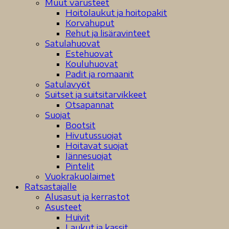
Muut varusteet
Hoitolaukut ja hoitopakit
Korvahuput
Rehut ja lisäravinteet
Satulahuovat
Estehuovat
Kouluhuovat
Padit ja romaanit
Satulavyöt
Suitset ja suitsitarvikkeet
Otsapannat
Suojat
Bootsit
Hivutussuojat
Hoitavat suojat
Jännesuojat
Pintelit
Vuokrakuolaimet
Ratsastajalle
Alusasut ja kerrastot
Asusteet
Huivit
Laukut ja kassit