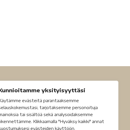
Kunnioitamme yksityisyyttäsi
Käytämme evästeitä parantaaksemme
selauskokemustasi, tarjotaksemme personoituja
mainoksia tai sisältöä sekä analysoidaksemme
liikennettämme. Klikkaamalla "Hyväksy kaikki" annat
suostumuksesi evästeiden käyttöön.