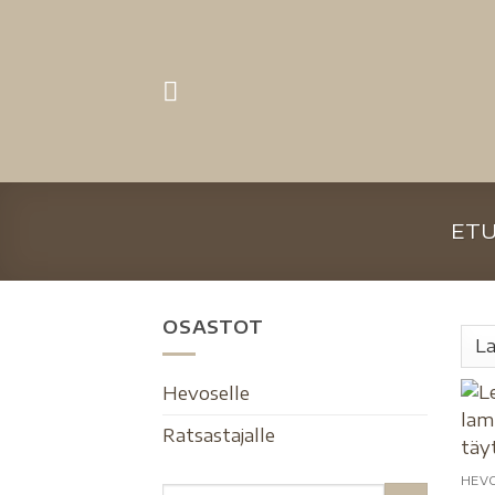
ETU
OSASTOT
Hevoselle
Ratsastajalle
HEV