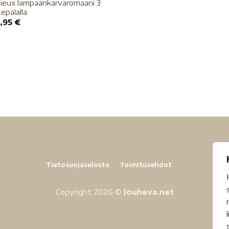
ieux lampaankarvaromaani 3
epalalla
,95
€
Tietosuojaseloste
Toimitusehdot
Copyright 2026 ©
Jouheva.net