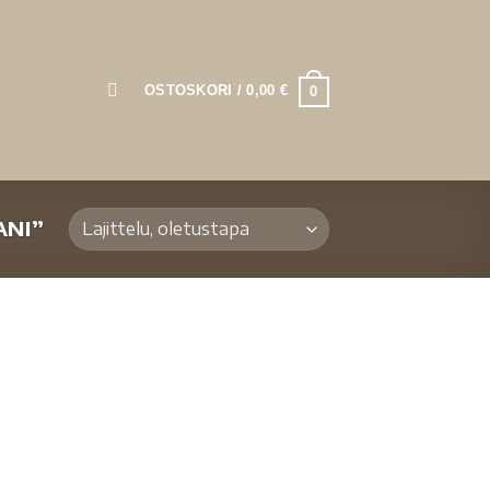
OSTOSKORI /
0,00
€
0
NI”