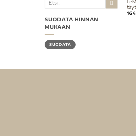
LeM
täyt
164
SUODATA HINNAN
MUKAAN
SUODATA