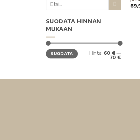
69,
SUODATA HINNAN
MUKAAN
Hinta:
60 €
—
SUODATA
70 €