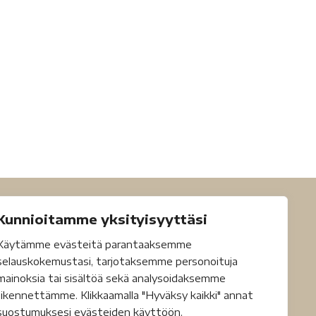
Kunnioitamme yksityisyyttäsi
Käytämme evästeitä parantaaksemme
selauskokemustasi, tarjotaksemme personoituja
mainoksia tai sisältöä sekä analysoidaksemme
liikennettämme. Klikkaamalla "Hyväksy kaikki" annat
suostumuksesi evästeiden käyttöön.