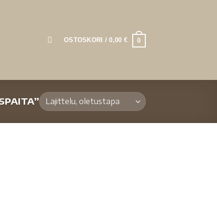
OSTOSKORI /
0,00
€
0
SPAITA”