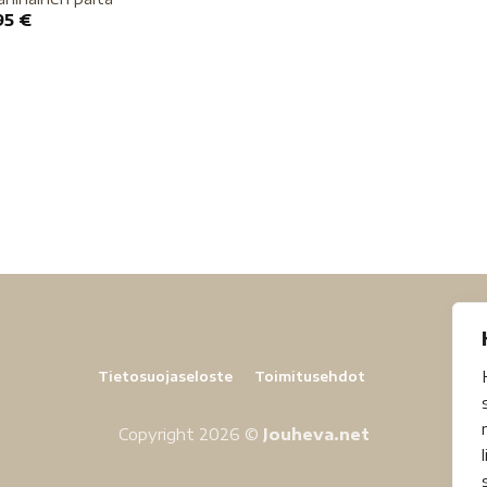
95
€
Tietosuojaseloste
Toimitusehdot
Copyright 2026 ©
Jouheva.net