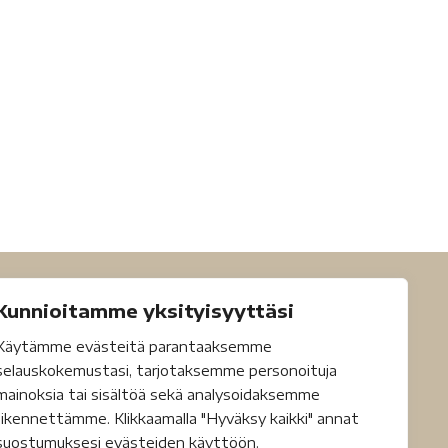
Kunnioitamme yksityisyyttäsi
Käytämme evästeitä parantaaksemme
selauskokemustasi, tarjotaksemme personoituja
mainoksia tai sisältöä sekä analysoidaksemme
liikennettämme. Klikkaamalla "Hyväksy kaikki" annat
suostumuksesi evästeiden käyttöön.