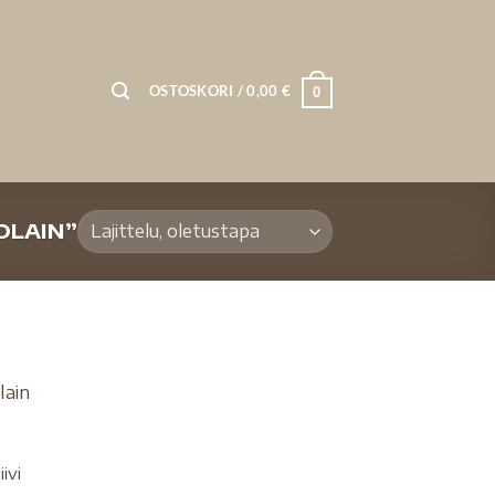
OSTOSKORI /
0,00
€
0
OLAIN”
ivi