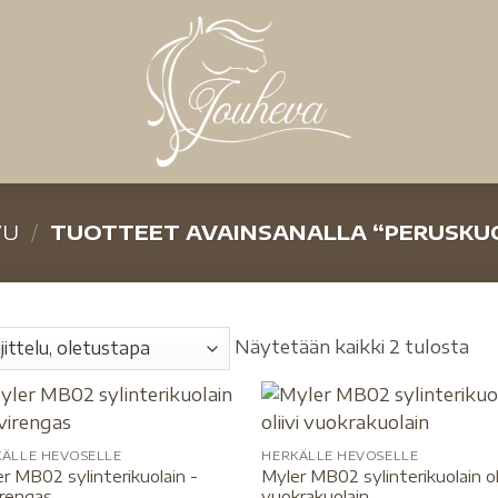
VU
/
TUOTTEET AVAINSANALLA “PERUSKU
Näytetään kaikki 2 tulosta
KÄLLE HEVOSELLE
HERKÄLLE HEVOSELLE
r MB02 sylinterikuolain -
Myler MB02 sylinterikuolain oli
virengas
vuokrakuolain