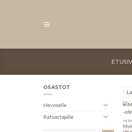
ETUSI
OSASTOT
Hevoselle
Ratsastajalle
HER
Myle
olii