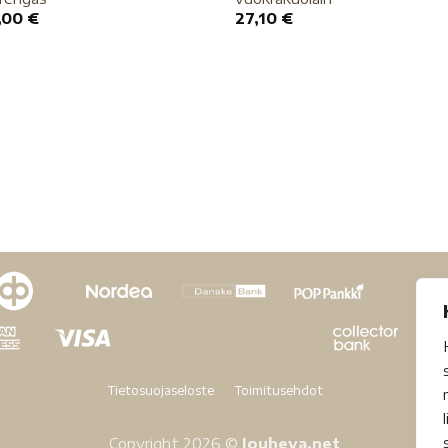
,00
€
27,10
€
Tietosuojaseloste
Toimitusehdot
Copyright 2026 ©
Jouheva.net