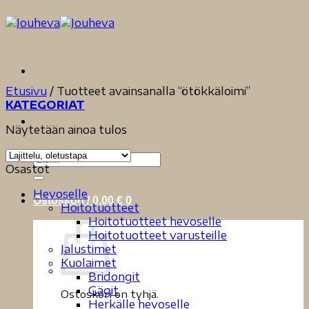
Skip
to
content
Etusivu
/
Tuotteet avainsanalla “ötökkäloimi”
KATEGORIAT
Näytetään ainoa tulos
Etsi:
Osastot
Hevoselle
Ostoskori /
0,00
€
0
Hoitotuotteet
Hoitotuotteet hevoselle
Hoitotuotteet varusteille
Jalustimet
Kuolaimet
Bridongit
Gägit
Ostoskori on tyhjä.
Herkälle hevoselle