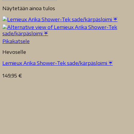
Näytetään ainoa tulos
Pikakatsele
Hevoselle
Lemieux Arika Shower-Tek sade/kärpäsloimi ☔️
149,95
€