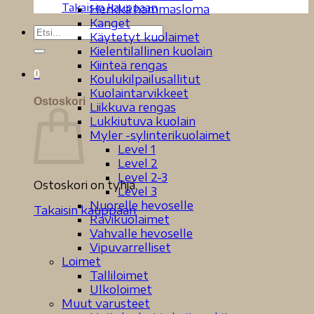
Takaisin kauppaan
Herkkä hammasloma
Kanget
Etsi:
Käytetyt kuolaimet
Kielentilallinen kuolain
Kiinteä rengas
0
Koulukilpailusallitut
Kuolaintarvikkeet
Ostoskori
Liikkuva rengas
Lukkiutuva kuolain
Myler -sylinterikuolaimet
Level 1
Level 2
Level 2-3
Ostoskori on tyhjä.
Level 3
Nuorelle hevoselle
Takaisin kauppaan
Ravikuolaimet
Vahvalle hevoselle
Vipuvarrelliset
Loimet
Talliloimet
Ulkoloimet
Muut varusteet