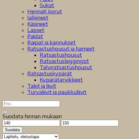
Sukat
HennaK korut
Jalkineet
Käsineet
Lapset
Paidat
Raipat ja kannukset
Ratsastushousut ja hameet
Ratsastushousut
Ratsastusleggingsit
Talviratsastushousut
Ratsastuskypärät
Kypärätarvikkeet
Takit ja liivit
Turvaliivit ja paukkuliivit
Suodata hinnan mukaan
Minimihinta
Maksimihinta
Suodata