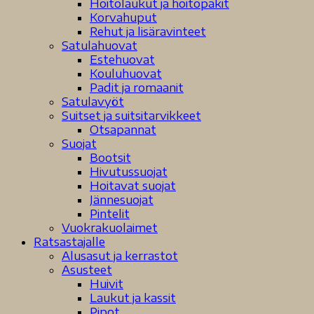
Hoitolaukut ja hoitopakit
Korvahuput
Rehut ja lisäravinteet
Satulahuovat
Estehuovat
Kouluhuovat
Padit ja romaanit
Satulavyöt
Suitset ja suitsitarvikkeet
Otsapannat
Suojat
Bootsit
Hivutussuojat
Hoitavat suojat
Jännesuojat
Pintelit
Vuokrakuolaimet
Ratsastajalle
Alusasut ja kerrastot
Asusteet
Huivit
Laukut ja kassit
Pipot