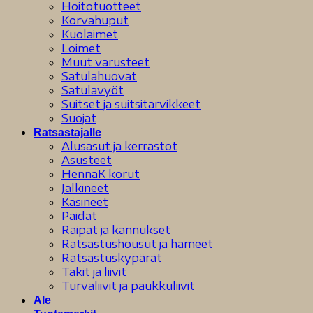
Hoitotuotteet
Korvahuput
Kuolaimet
Loimet
Muut varusteet
Satulahuovat
Satulavyöt
Suitset ja suitsitarvikkeet
Suojat
Ratsastajalle
Alusasut ja kerrastot
Asusteet
HennaK korut
Jalkineet
Käsineet
Paidat
Raipat ja kannukset
Ratsastushousut ja hameet
Ratsastuskypärät
Takit ja liivit
Turvaliivit ja paukkuliivit
Ale