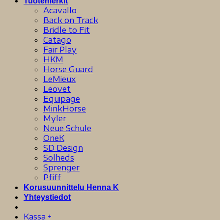
Tuotemerkit
Acavallo
Back on Track
Bridle to Fit
Catago
Fair Play
HKM
Horse Guard
LeMieux
Leovet
Equipage
MinkHorse
Myler
Neue Schule
OneK
SD Design
Solheds
Sprenger
Pfiff
Korusuunnittelu Henna K
Yhteystiedot
Kassa
+